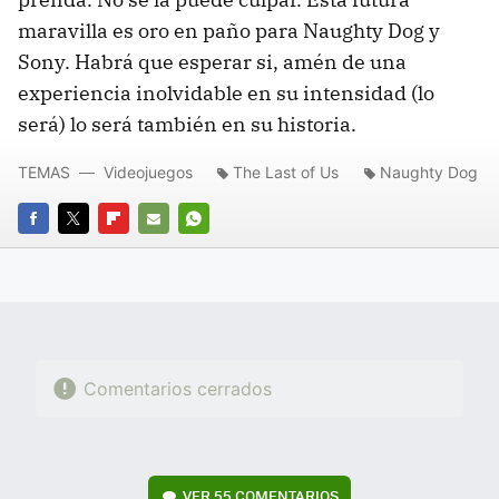
maravilla es oro en paño para Naughty Dog y
Sony. Habrá que esperar si, amén de una
experiencia inolvidable en su intensidad (lo
será) lo será también en su historia.
TEMAS
Videojuegos
The Last of Us
Naughty Dog
FACEBOOK
TWITTER
FLIPBOARD
E-
WHATSAPP
MAIL
Comentarios cerrados
VER
55 COMENTARIOS