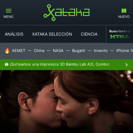
MENÚ
NUEVO
Suscríbete a
ANÁLISIS
XATAKA SELECCIÓN
CIENCIA
MOVILIDAD
HOY SE HABLA DE
AEMET
China
NASA
Bugatti
Invento
iPhone 1
🖨️ ¡Sorteamos una impresora 3D Bambu Lab A2L Combo!