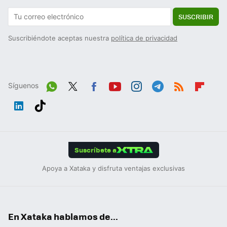
SUSCRIBIR
Suscribiéndote aceptas nuestra
política de privacidad
Síguenos
Wh
Twit
Fac
You
Inst
Tele
RSS
Flip
ats
ter
ebo
tub
agr
gra
boa
Link
Tikt
App
ok
e
am
m
rd
edIn
ok
Suscríbete a
Apoya a Xataka y disfruta ventajas exclusivas
En Xataka hablamos de...