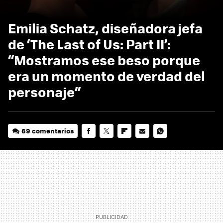
Emilia Schatz, diseñadora jefa
de ‘The Last of Us: Part II’:
“Mostramos ese beso porque
era un momento de verdad del
personaje”
69 comentarios
FACEBOOK
TWITTER
FLIPBOARD
E-
WHATSAPP
MAIL