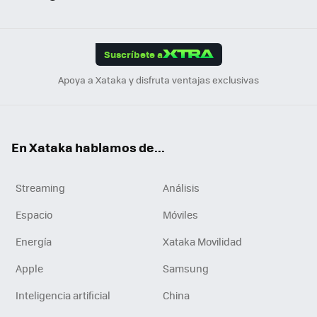
ats
ter
ebo
tub
agr
gra
boa
Link
Tikt
App
ok
e
am
m
rd
edI
ok
Suscríbete a
n
Apoya a Xataka y disfruta ventajas exclusivas
En Xataka hablamos de...
Streaming
Análisis
Espacio
Móviles
Energía
Xataka Movilidad
Apple
Samsung
Inteligencia artificial
China