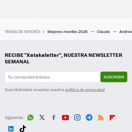
TEMAS DE INTERÉS
Mejores moviles 2026
Claude
Androi
RECIBE "Xatakaletter", NUESTRA NEWSLETTER
SEMANAL
SUSCRIBIR
Suscribiéndote aceptas nuestra
política de privacidad
Síguenos
Wh
Twit
Fac
You
Inst
Tele
RSS
Flip