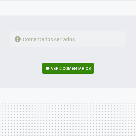
FACEBOOK
TWITTER
FLIPBOARD
E-
WHATSAPP
MAIL
Comentarios cerrados
VER
2 COMENTARIOS