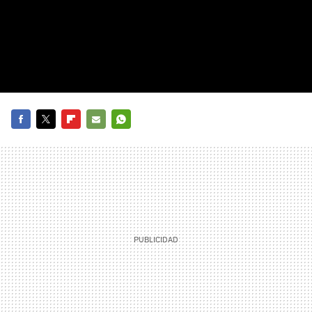
FACEBOOK
TWITTER
FLIPBOARD
E-
WHATSAPP
MAIL