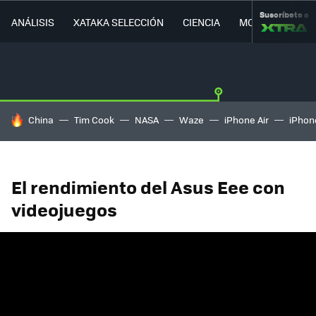
Suscríbete a
ANÁLISIS
XATAKA SELECCIÓN
CIENCIA
MOVILIDAD
HOY SE HABLA DE
China
Tim Cook
NASA
Waze
iPhone Air
iPhone
El rendimiento del Asus Eee con
videojuegos