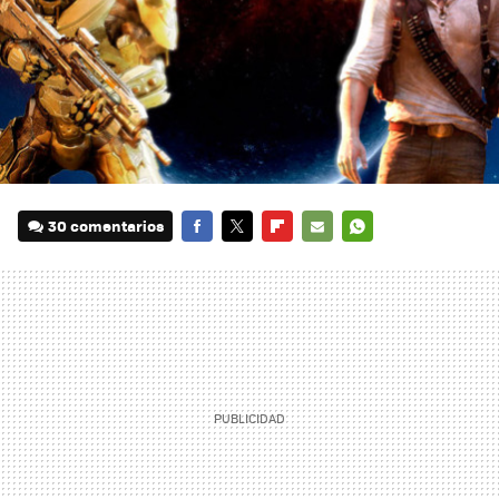
30 comentarios
FACEBOOK
TWITTER
FLIPBOARD
E-
WHATSAPP
MAIL