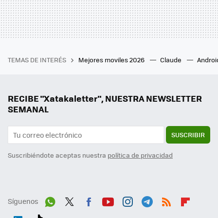
TEMAS DE INTERÉS
Mejores moviles 2026
Claude
Androi
RECIBE "Xatakaletter", NUESTRA NEWSLETTER
SEMANAL
SUSCRIBIR
Suscribiéndote aceptas nuestra
política de privacidad
Síguenos
Wh
Twit
Fac
You
Inst
Tele
RSS
Flip