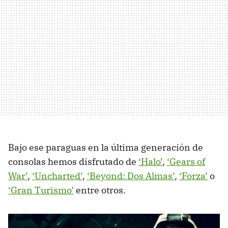
Bajo ese paraguas en la última generación de
consolas hemos disfrutado de
‘Halo’
,
‘Gears of
War’
,
‘Uncharted’
,
‘Beyond: Dos Almas’
,
‘Forza’
o
‘Gran Turismo’
entre otros.