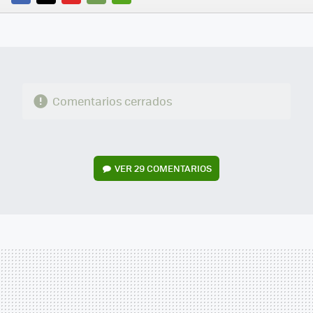
FACEBOOK
TWITTER
FLIPBOARD
E-
WHATSAPP
MAIL
Comentarios cerrados
VER
29 COMENTARIOS