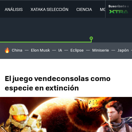
Suscríbete a
ANÁLISIS
XATAKA SELECCIÓN
CIENCIA
MOVILIDAD
HOY SE HABLA DE
China
Elon Musk
IA
Eclipse
Miniserie
Japón
El juego vendeconsolas como
especie en extinción