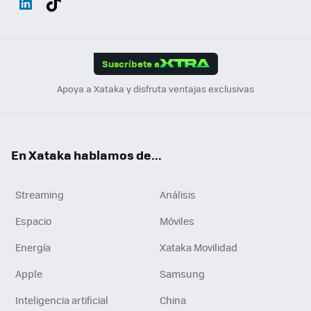
ats
ter
ebo
tub
agr
gra
boa
Link
Tikt
App
ok
e
am
m
rd
edI
ok
Suscríbete a
n
Apoya a Xataka y disfruta ventajas exclusivas
En Xataka hablamos de...
Streaming
Análisis
Espacio
Móviles
Energía
Xataka Movilidad
Apple
Samsung
Inteligencia artificial
China