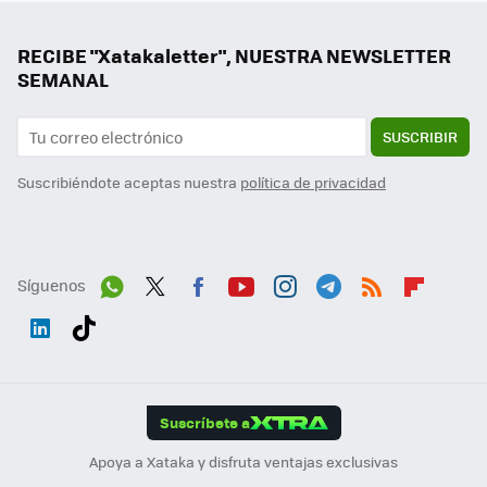
RECIBE "Xatakaletter", NUESTRA NEWSLETTER
SEMANAL
SUSCRIBIR
Suscribiéndote aceptas nuestra
política de privacidad
Síguenos
Wh
Twit
Fac
You
Inst
Tele
RSS
Flip
ats
ter
ebo
tub
agr
gra
boa
Link
Tikt
App
ok
e
am
m
rd
edI
ok
Suscríbete a
n
Apoya a Xataka y disfruta ventajas exclusivas