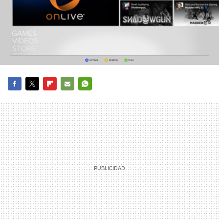
FACEBOOK
TWITTER
FLIPBOARD
E-
WHATSAPP
MAIL