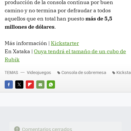
producción de la consola continua por buen
camino y no termina por defraudar a todos
aquellos que en total han puesto
más de 5,5
millones de dólares
.
Más información |
Kickstarter
En Xataka |
Ouya tendrá el tamaño de un cubo de
Rubik
TEMAS
Videojuegos
Consola de sobremesa
Kicksta
FACEBOOK
TWITTER
FLIPBOARD
E-
WHATSAPP
MAIL
Comentarios cerrados