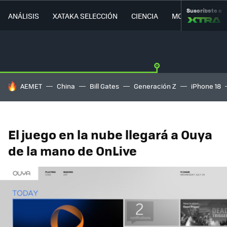
Suscríbete a
ANÁLISIS
XATAKA SELECCIÓN
CIENCIA
MOVILIDAD
HOY SE HABLA DE
AEMET
China
Bill Gates
Generación Z
iPhone 18
El juego en la nube llegará a Ouya
de la mano de OnLive