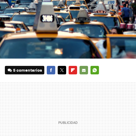
5 comentarios
FACEBOOK
TWITTER
FLIPBOARD
E-
WHATSAPP
MAIL