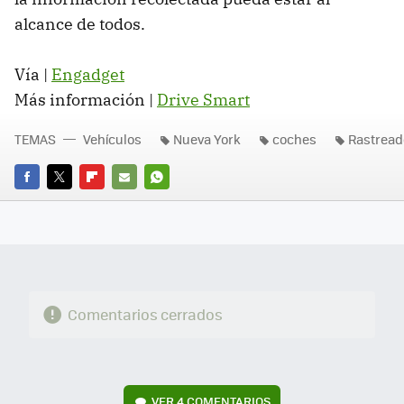
alcance de todos.
Vía |
Engadget
Más información |
Drive Smart
TEMAS
Vehículos
Nueva York
coches
Rastread
FACEBOOK
TWITTER
FLIPBOARD
E-
WHATSAPP
MAIL
Comentarios cerrados
VER
4 COMENTARIOS