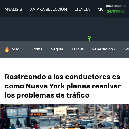
Suscríbete a
ANÁLISIS
XATAKA SELECCIÓN
CIENCIA
MOVILIDAD
HOY SE HABLA DE
AEMET
China
Sequía
Fallout
Generación Z
iP
Rastreando a los conductores es
como Nueva York planea resolver
los problemas de tráfico