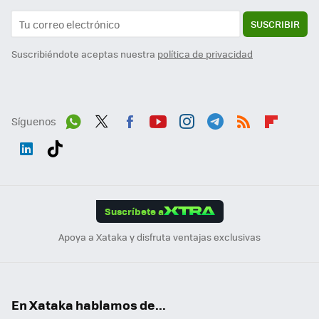
SUSCRIBIR
Suscribiéndote aceptas nuestra
política de privacidad
Síguenos
Wh
Twit
Fac
You
Inst
Tele
RSS
Flip
ats
ter
ebo
tub
agr
gra
boa
Link
Tikt
App
ok
e
am
m
rd
edI
ok
Suscríbete a
n
Apoya a Xataka y disfruta ventajas exclusivas
En Xataka hablamos de...