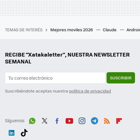
TEMAS DE INTERÉS
Mejores moviles 2026
Claude
Androi
RECIBE "Xatakaletter", NUESTRA NEWSLETTER
SEMANAL
SUSCRIBIR
Suscribiéndote aceptas nuestra
política de privacidad
Síguenos
Wh
Twit
Fac
You
Inst
Tele
RSS
Flip
ats
ter
ebo
tub
agr
gra
boa