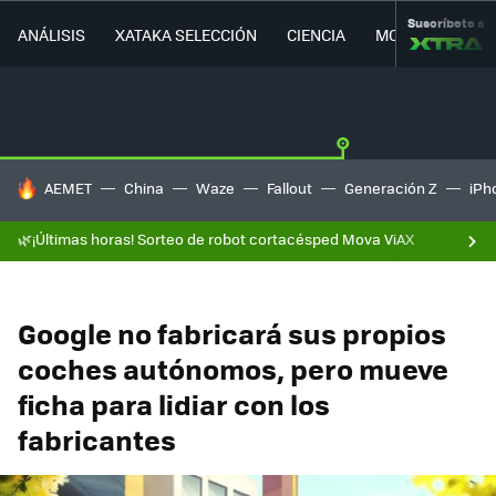
Suscríbete a
ANÁLISIS
XATAKA SELECCIÓN
CIENCIA
MOVILIDAD
HOY SE HABLA DE
AEMET
China
Waze
Fallout
Generación Z
iPh
🌿¡Últimas horas! Sorteo de robot cortacésped Mova ViAX
Google no fabricará sus propios
coches autónomos, pero mueve
ficha para lidiar con los
fabricantes