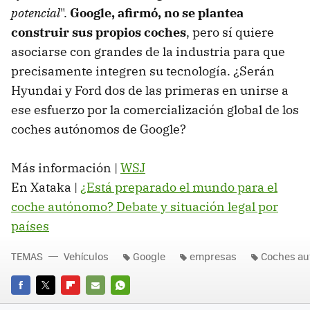
potencial
".
Google, afirmó, no se plantea
construir sus propios coches
, pero sí quiere
asociarse con grandes de la industria para que
precisamente integren su tecnología. ¿Serán
Hyundai y Ford dos de las primeras en unirse a
ese esfuerzo por la comercialización global de los
coches autónomos de Google?
Más información |
WSJ
En Xataka |
¿Está preparado el mundo para el
coche autónomo? Debate y situación legal por
países
TEMAS
Vehículos
Google
empresas
Coches a
FACEBOOK
TWITTER
FLIPBOARD
E-
WHATSAPP