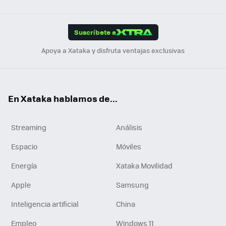
Link
Tikt
App
ok
e
am
m
rd
edI
ok
Suscríbete a
n
Apoya a Xataka y disfruta ventajas exclusivas
En Xataka hablamos de...
Streaming
Análisis
Espacio
Móviles
Energía
Xataka Movilidad
Apple
Samsung
Inteligencia artificial
China
Empleo
Windows 11