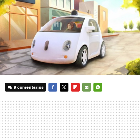
9 comentarios
FACEBOOK
TWITTER
FLIPBOARD
E-
WHATSAPP
MAIL