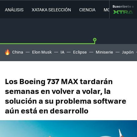
Suscríbete a
ANÁLISIS
XATAKA SELECCIÓN
CIENCIA
MOVILIDAD
HOY SE HABLA DE
China
Elon Musk
IA
Eclipse
Miniserie
Japón
Los Boeing 737 MAX tardarán
semanas en volver a volar, la
solución a su problema software
aún está en desarrollo