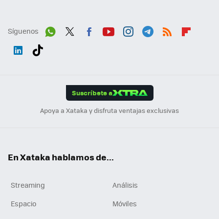
Síguenos
Wh
Twit
Fac
You
Inst
Tele
RSS
Flip
ats
ter
ebo
tub
agr
gra
boa
Link
Tikt
App
ok
e
am
m
rd
edI
ok
Suscríbete a
n
Apoya a Xataka y disfruta ventajas exclusivas
En Xataka hablamos de...
Streaming
Análisis
Espacio
Móviles