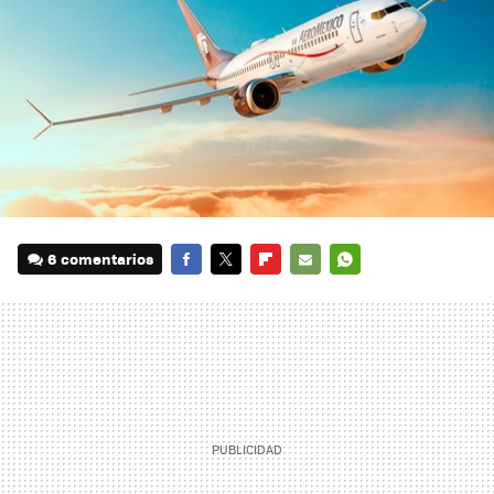
6 comentarios
FACEBOOK
TWITTER
FLIPBOARD
E-
WHATSAPP
MAIL