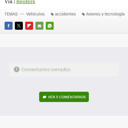
Vía |
Reuters
TEMAS
Vehículos
accidentes
Aviones y tecnología
FACEBOOK
TWITTER
FLIPBOARD
E-
WHATSAPP
MAIL
Comentarios cerrados
VER
5 COMENTARIOS