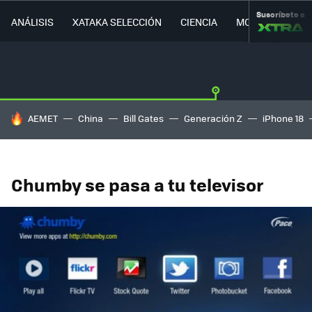
Suscríbete a
ANÁLISIS
XATAKA SELECCIÓN
CIENCIA
MOVILIDAD
HOY SE HABLA DE
AEMET
China
Bill Gates
Generación Z
iPhone 18
Chumby se pasa a tu televisor