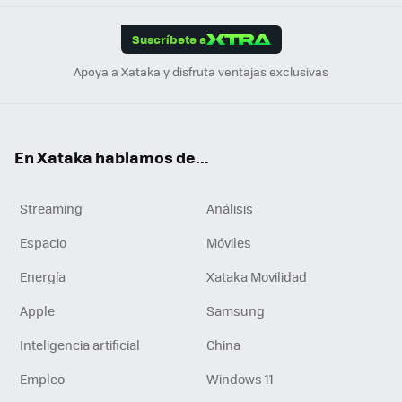
App
ok
e
am
m
rd
edI
ok
Suscríbete a
n
Apoya a Xataka y disfruta ventajas exclusivas
En Xataka hablamos de...
Streaming
Análisis
Espacio
Móviles
Energía
Xataka Movilidad
Apple
Samsung
Inteligencia artificial
China
Empleo
Windows 11