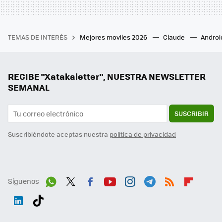
TEMAS DE INTERÉS
Mejores moviles 2026
Claude
Androi
RECIBE "Xatakaletter", NUESTRA NEWSLETTER
SEMANAL
SUSCRIBIR
Suscribiéndote aceptas nuestra
política de privacidad
Síguenos
Wh
Twit
Fac
You
Inst
Tele
RSS
Flip
ats
ter
ebo
tub
agr
gra
boa
Link
Tikt