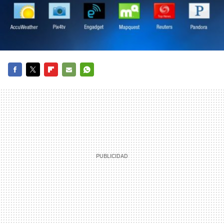
FACEBOOK
TWITTER
FLIPBOARD
E-
WHATSAPP
MAIL