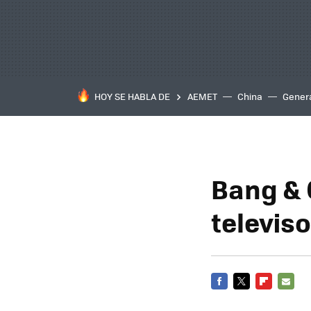
HOY SE HABLA DE
AEMET
China
Gener
Bang & 
televiso
FACEBOOK
TWITTER
FLIPBOARD
E-