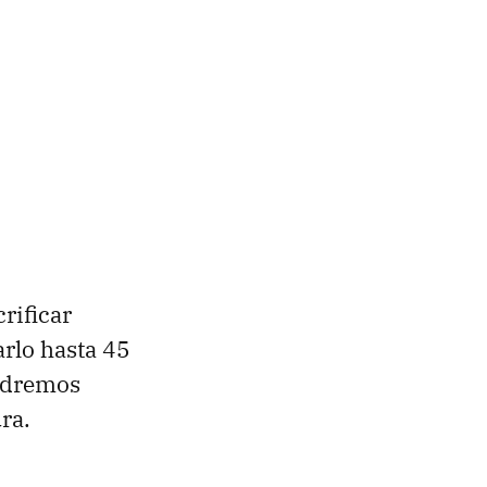
rificar
arlo hasta 45
endremos
ra.