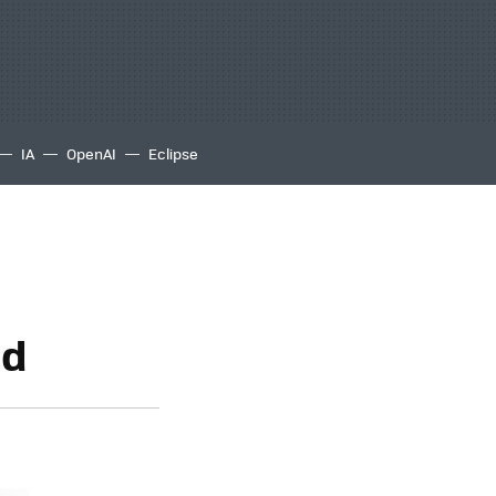
IA
OpenAI
Eclipse
ed