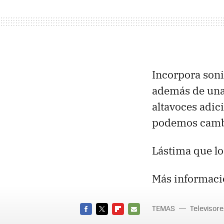
Incorpora soni
además de una 
altavoces adic
podemos cambia
Lástima que lo
Más informaci
TEMAS
Televisor
FACEBOOK
TWITTER
FLIPBOARD
E-