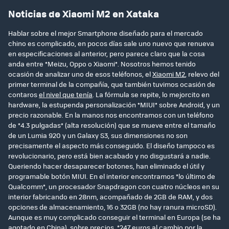
Noticias de Xiaomi M2 en Xataka
Hablar sobre el mejor Smartphone diseñado para el mercado
chino es complicado, en pocos días sale uno nuevo que renueva
en especificaciones al anterior, pero parece claro que la cosa
anda entre *Meizu, Oppo o Xiaomi*. Nosotros hemos tenido
ocasión de analizar uno de esos teléfonos, el
Xiaomi M2
, relevo del
primer terminal de la compañía, que también tuvimos ocasión de
contaros
el nivel que tenía
. La fórmula se repite, lo mejorcito en
hardware, la estupenda personalización *MIUI* sobre Android, y un
precio razonable. En la manos nos encontramos con un teléfono
de *4.3 pulgadas* (alta resolución) que se mueve entre el tamaño
de un Lumia 920 y un Galaxy S3, sus dimensiones no son
precisamente el aspecto más conseguido. El diseño tampoco es
revolucionario, pero está bien acabado y no disgustará a nadie.
Queriendo hacer desaparecer botones, han eliminado el útil y
programable botón MIUI. En el interior encontramos *lo último de
Qualcomm*, un procesador Snapdragon con cuatro núcleos en su
interior fabricando en 28nm, acompañado de 2GB de RAM, y dos
opciones de almacenamiento, 16 o 32GB (no hay ranura microSD).
Aunque es muy complicado conseguir el terminal en Europa (se ha
agotado en China), sobre precios, *247 euros al cambio por la