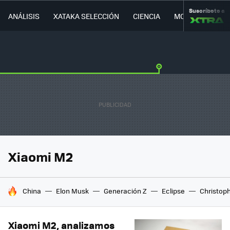
Suscríbete a
ANÁLISIS
XATAKA SELECCIÓN
CIENCIA
MOVILIDAD
Xiaomi M2
HOY SE HABLA DE
China
Elon Musk
Generación Z
Eclipse
Christop
Xiaomi M2, analizamos