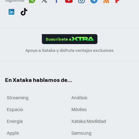
Wh
Twit
Fac
You
Inst
Tele
RSS
Flip
ats
ter
ebo
tub
agr
gra
boa
Link
Tikt
App
ok
e
am
m
rd
edI
ok
Suscríbete a
n
Apoya a Xataka y disfruta ventajas exclusivas
En Xataka hablamos de...
Streaming
Análisis
Espacio
Móviles
Energía
Xataka Movilidad
Apple
Samsung