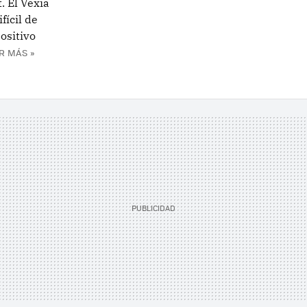
. El Vexia
fícil de
ositivo
R MÁS »