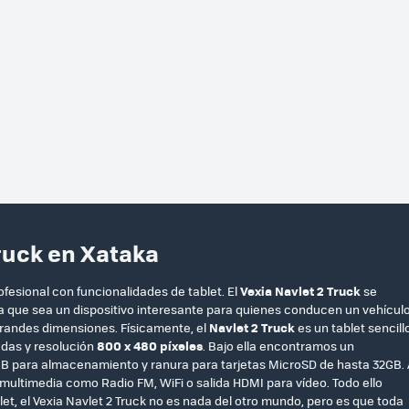
Truck en Xataka
ofesional con funcionalidades de tablet. El
Vexia Navlet 2 Truck
se
uita que sea un dispositivo interesante para quienes conducen un vehícul
andes dimensiones. Físicamente, el
Navlet 2 Truck
es un tablet sencill
adas y resolución
800 x 480 píxeles
. Bajo ella encontramos un
B para almacenamiento y ranura para tarjetas MicroSD de hasta 32GB. 
multimedia como Radio FM, WiFi o salida HDMI para vídeo. Todo ello
t, el Vexia Navlet 2 Truck no es nada del otro mundo, pero es que toda