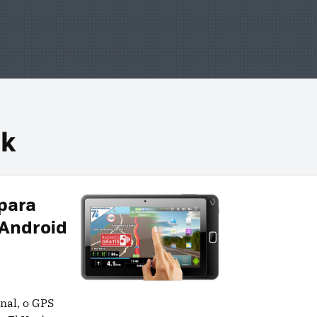
ck
 para
 Android
nal, o GPS