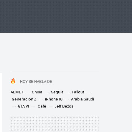
HOY SE HABLA DE
AEMET
China
Sequía
Fallout
Generación Z
iPhone 18
Arabia Saudí
GTA VI
Café
Jeff Bezos