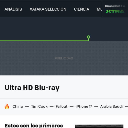
Suscríbete a
ANÁLISIS
XATAKA SELECCIÓN
CIENCIA
MOVILIDAD
Ultra HD Blu-ray
HOY SE HABLA DE
China
Tim Cook
Fallout
iPhone 17
Arabia Saudí
Estos son los primeros