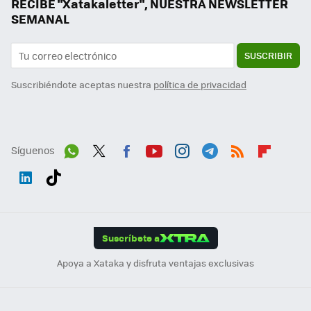
RECIBE "Xatakaletter", NUESTRA NEWSLETTER
SEMANAL
SUSCRIBIR
Suscribiéndote aceptas nuestra
política de privacidad
Síguenos
Wh
Twit
Fac
You
Inst
Tele
RSS
Flip
ats
ter
ebo
tub
agr
gra
boa
Link
Tikt
App
ok
e
am
m
rd
edI
ok
Suscríbete a
n
Apoya a Xataka y disfruta ventajas exclusivas