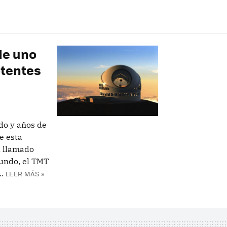
de uno
otentes
do y años de
e esta
l llamado
undo, el TMT
.
LEER MÁS »