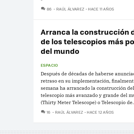
COMENTARIOS
86
RAÚL ÁLVAREZ
HACE 11 AÑOS
Arranca la construcción 
de los telescopios más p
del mundo
ESPACIO
Después de décadas de haberse anuncia
retraso en su implementación, finalment
semana ha arrancado la construcción de
telescopio más avanzado y grande del m
(Thirty Meter Telescope) o Telescopio de..
COMENTARIOS
16
RAÚL ÁLVAREZ
HACE 12 AÑOS