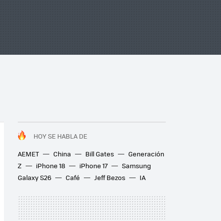
HOY SE HABLA DE
AEMET
China
Bill Gates
Generación
Z
iPhone 18
iPhone 17
Samsung
Galaxy S26
Café
Jeff Bezos
IA