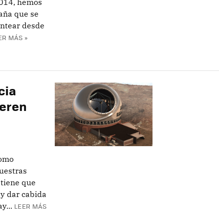
2014, hemos
zaña que se
antear desde
ER MÁS »
cia
ueren
como
uestras
 tiene que
 y dar cabida
y...
LEER MÁS