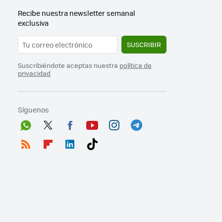
Recibe nuestra newsletter semanal
exclusiva
SUSCRIBIR
Suscribiéndote aceptas nuestra
política de
privacidad
Síguenos
Wh
Twit
Fac
You
Inst
Tele
ats
ter
ebo
tub
agr
gra
RSS
Flip
Link
Tikt
App
ok
e
am
m
boa
edI
ok
rd
n