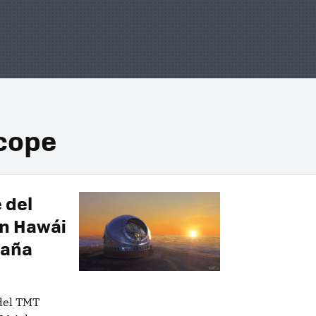
scope
 del
en Hawái
paña
del TMT