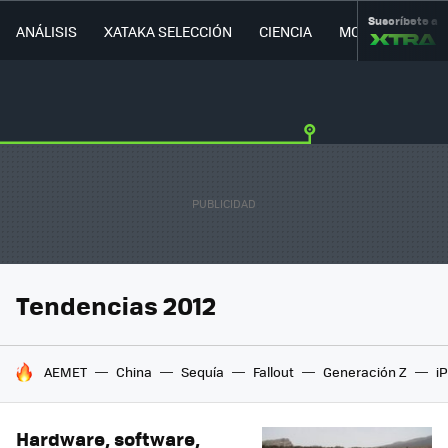
Suscríbete a
ANÁLISIS
XATAKA SELECCIÓN
CIENCIA
MOVILIDAD
Tendencias 2012
HOY SE HABLA DE
AEMET
China
Sequía
Fallout
Generación Z
i
Hardware, software,