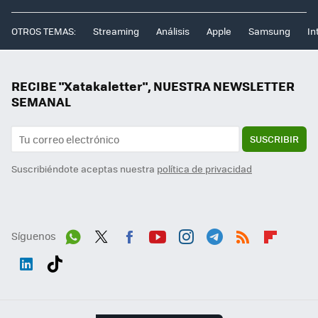
OTROS TEMAS:
Streaming
Análisis
Apple
Samsung
In
RECIBE "Xatakaletter", NUESTRA NEWSLETTER
SEMANAL
SUSCRIBIR
Suscribiéndote aceptas nuestra
política de privacidad
Síguenos
Wh
Twit
Fac
You
Inst
Tele
RSS
Flip
ats
ter
ebo
tub
agr
gra
boa
Link
Tikt
App
ok
e
am
m
rd
edI
ok