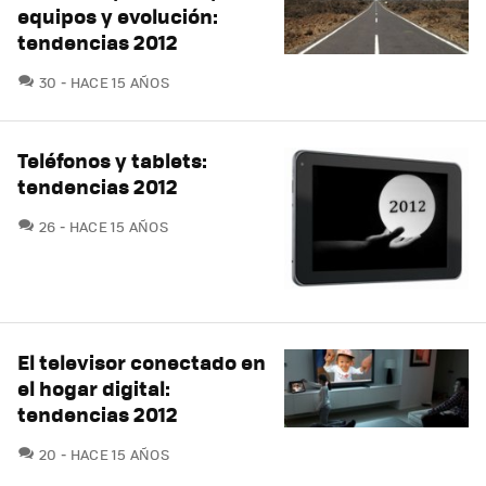
equipos y evolución:
tendencias 2012
COMENTARIOS
30
HACE 15 AÑOS
Teléfonos y tablets:
tendencias 2012
COMENTARIOS
26
HACE 15 AÑOS
El televisor conectado en
el hogar digital:
tendencias 2012
COMENTARIOS
20
HACE 15 AÑOS