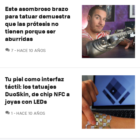
Este asombroso brazo
para tatuar demuestra
que las prótesis no
tienen porque ser
aburridas
COMENTARIOS
7
HACE 10 AÑOS
Tu piel como interfaz
táctil: los tatuajes
DuoSkin, de chip NFC a
joyas con LEDs
COMENTARIOS
1
HACE 10 AÑOS