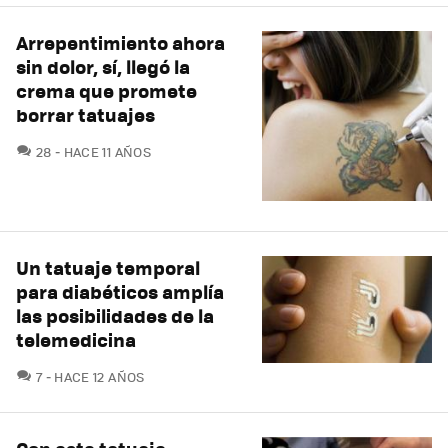
Arrepentimiento ahora
sin dolor, sí, llegó la
crema que promete
borrar tatuajes
COMENTARIOS
28
HACE 11 AÑOS
Un tatuaje temporal
para diabéticos amplía
las posibilidades de la
telemedicina
COMENTARIOS
7
HACE 12 AÑOS