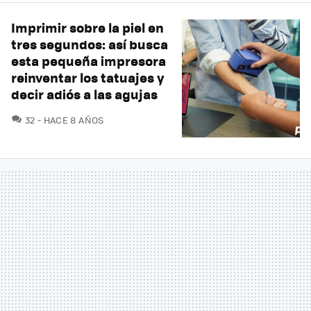
Imprimir sobre la piel en
tres segundos: así busca
esta pequeña impresora
reinventar los tatuajes y
decir adiós a las agujas
COMENTARIOS
32
HACE 8 AÑOS