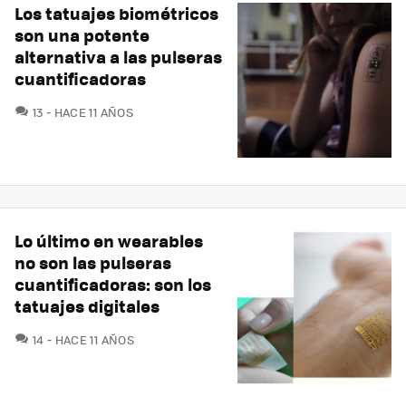
Los tatuajes biométricos
son una potente
alternativa a las pulseras
cuantificadoras
COMENTARIOS
13
HACE 11 AÑOS
Lo último en wearables
no son las pulseras
cuantificadoras: son los
tatuajes digitales
COMENTARIOS
14
HACE 11 AÑOS