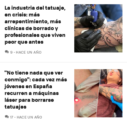
La industria del tatuaje,
en crisis: más
arrepentimiento, más
clínicas de borrado y
profesionales que viven
peor que antes
COMENTARIOS
9
HACE UN AÑO
"No tiene nada que ver
conmigo": cada vez más
jóvenes en España
recurren a máquinas
láser para borrarse
tatuajes
COMENTARIOS
17
HACE UN AÑO