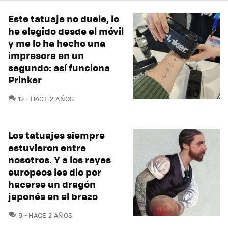
Este tatuaje no duele, lo
he elegido desde el móvil
y me lo ha hecho una
impresora en un
segundo: así funciona
Prinker
COMENTARIOS
12
HACE 2 AÑOS
Los tatuajes siempre
estuvieron entre
nosotros. Y a los reyes
europeos les dio por
hacerse un dragón
japonés en el brazo
COMENTARIOS
9
HACE 2 AÑOS