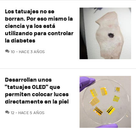
Los tatuajes no se
borran. Por eso mismo la
ciencia ya los está
utilizando para controlar
la diabetes
COMENTARIOS
10
HACE 3 AÑOS
Desarrollan unos
"tatuajes OLED" que
permiten colocar luces
directamente en la piel
COMENTARIOS
12
HACE 5 AÑOS