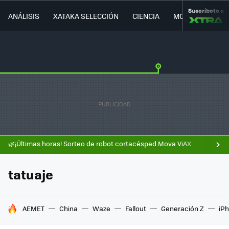
Suscríbete a
ANÁLISIS
XATAKA SELECCIÓN
CIENCIA
MOVILIDAD
🌿¡Últimas horas! Sorteo de robot cortacésped Mova ViAX
tatuaje
HOY SE HABLA DE
AEMET
China
Waze
Fallout
Generación Z
iPh