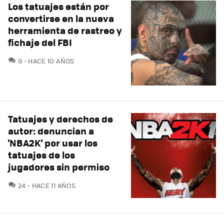
Los tatuajes están por
convertirse en la nueva
herramienta de rastreo y
fichaje del FBI
COMENTARIOS
9
HACE 10 AÑOS
Tatuajes y derechos de
autor: denuncian a
'NBA2K' por usar los
tatuajes de los
jugadores sin permiso
COMENTARIOS
24
HACE 11 AÑOS