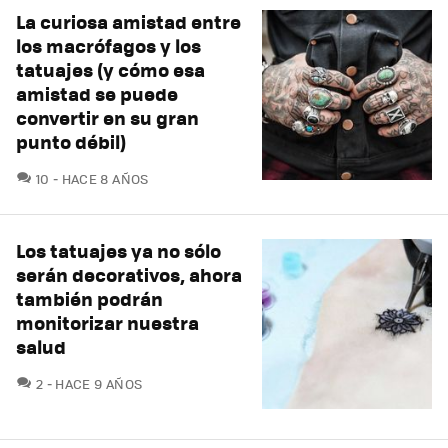
La curiosa amistad entre
los macrófagos y los
tatuajes (y cómo esa
amistad se puede
convertir en su gran
punto débil)
COMENTARIOS
10
HACE 8 AÑOS
Los tatuajes ya no sólo
serán decorativos, ahora
también podrán
monitorizar nuestra
salud
COMENTARIOS
2
HACE 9 AÑOS