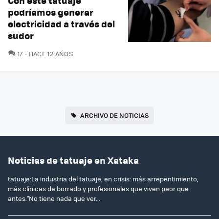
Con este tatuaje
podríamos generar
electricidad a través del
sudor
COMENTARIOS
17
HACE 12 AÑOS
ARCHIVO DE NOTICIAS
Noticias de tatuaje en Xataka
tatuaje:La industria del tatuaje, en crisis: más arrepentimiento,
más clínicas de borrado y profesionales que viven peor que
antes."No tiene nada que ver...