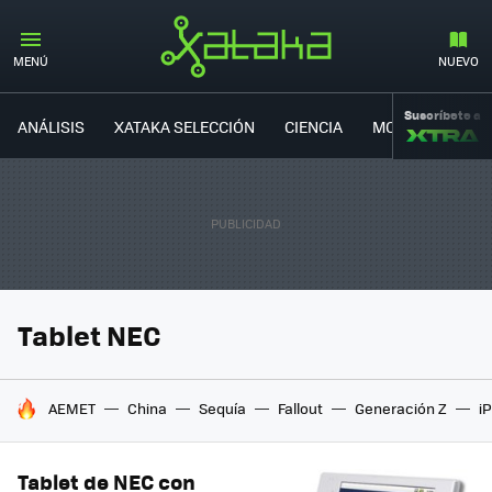
MENÚ
NUEVO
Suscríbete a
ANÁLISIS
XATAKA SELECCIÓN
CIENCIA
MOVILIDAD
Tablet NEC
HOY SE HABLA DE
AEMET
China
Sequía
Fallout
Generación Z
i
Tablet de NEC con