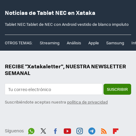
Noticias de Tablet NEC en Xataka
Tablet NEC:Tablet de NEC con Android vestido de blanco impoluto
OTROS TEMAS:
Streaming
Análisis
Apple
Samsung
In
RECIBE "Xatakaletter", NUESTRA NEWSLETTER
SEMANAL
SUSCRIBIR
Suscribiéndote aceptas nuestra
política de privacidad
Síguenos