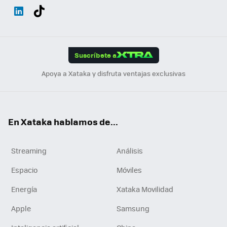
Wh
Twit
Fac
You
Inst
Tele
RSS
Flip
ats
ter
ebo
tub
agr
gra
boa
Link
Tikt
App
ok
e
am
m
rd
edI
ok
Suscríbete a
n
Apoya a Xataka y disfruta ventajas exclusivas
En Xataka hablamos de...
Streaming
Análisis
Espacio
Móviles
Energía
Xataka Movilidad
Apple
Samsung