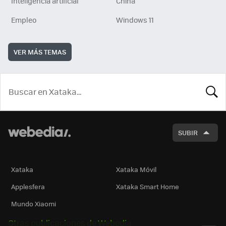
Inteligencia artificial
China
Empleo
Windows 11
VER MÁS TEMAS
BUSCA
SUBIR
Xataka
Xataka Móvil
Applesfera
Xataka Smart Home
Mundo Xiaomi
Otras publicaciones de Webedia