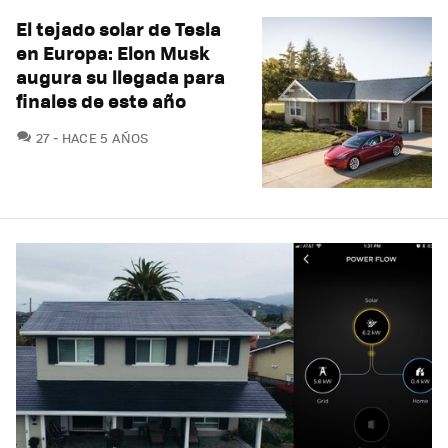
El tejado solar de Tesla
en Europa: Elon Musk
augura su llegada para
finales de este año
COMENTARIOS
27
HACE 5 AÑOS