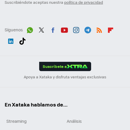
Suscribiéndote aceptas nuestra
política de privacidad
Síguenos
Wh
Twit
Fac
You
Inst
Tele
RSS
Flip
ats
ter
ebo
tub
agr
gra
boa
Link
Tikt
App
ok
e
am
m
rd
edI
ok
Suscríbete a
n
Apoya a Xataka y disfruta ventajas exclusivas
En Xataka hablamos de...
Streaming
Análisis