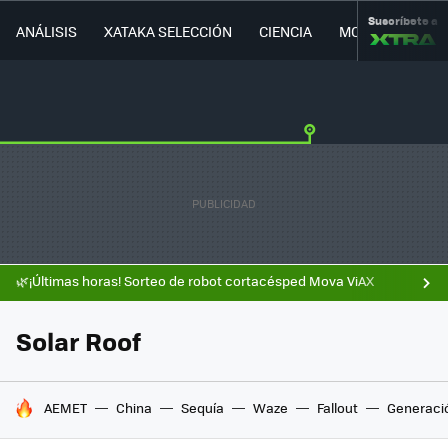
Suscríbete a
ANÁLISIS
XATAKA SELECCIÓN
CIENCIA
MOVILIDAD
🌿¡Últimas horas! Sorteo de robot cortacésped Mova ViAX
Solar Roof
HOY SE HABLA DE
AEMET
China
Sequía
Waze
Fallout
Generaci