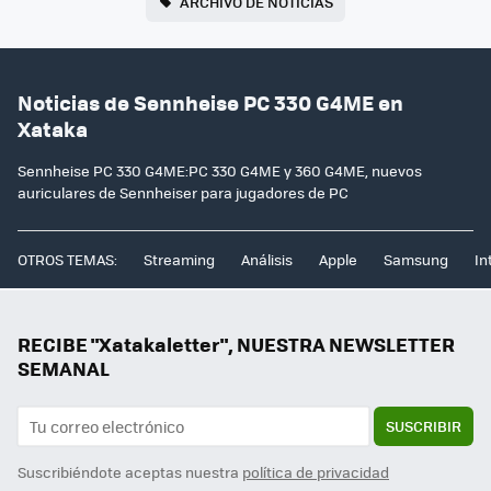
ARCHIVO DE NOTICIAS
Noticias de Sennheise PC 330 G4ME en
Xataka
Sennheise PC 330 G4ME:PC 330 G4ME y 360 G4ME, nuevos
auriculares de Sennheiser para jugadores de PC
OTROS TEMAS:
Streaming
Análisis
Apple
Samsung
In
RECIBE "Xatakaletter", NUESTRA NEWSLETTER
SEMANAL
SUSCRIBIR
Suscribiéndote aceptas nuestra
política de privacidad