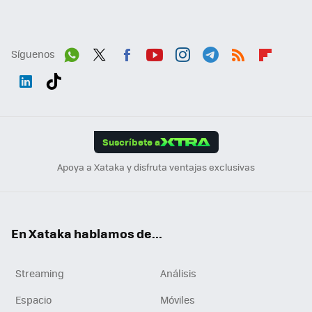
Síguenos
Wh
Twit
Fac
You
Inst
Tele
RSS
Flip
ats
ter
ebo
tub
agr
gra
boa
Link
Tikt
App
ok
e
am
m
rd
edI
ok
Suscríbete a
n
Apoya a Xataka y disfruta ventajas exclusivas
En Xataka hablamos de...
Streaming
Análisis
Espacio
Móviles