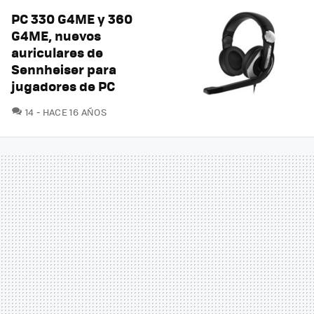
PC 330 G4ME y 360
G4ME, nuevos
auriculares de
Sennheiser para
jugadores de PC
COMENTARIOS
14
HACE 16 AÑOS