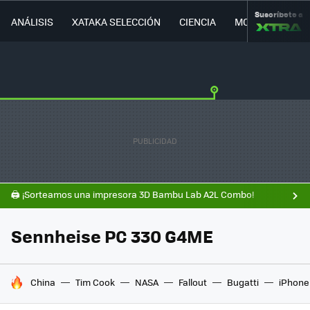
Suscríbete a
ANÁLISIS
XATAKA SELECCIÓN
CIENCIA
MOVILIDAD
🖨️ ¡Sorteamos una impresora 3D Bambu Lab A2L Combo!
Sennheise PC 330 G4ME
HOY SE HABLA DE
China
Tim Cook
NASA
Fallout
Bugatti
iPhone 