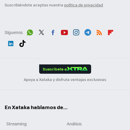
Suscribiéndote aceptas nuestra
política de privacidad
Síguenos
Wh
Twit
Fac
You
Inst
Tele
RSS
Flip
ats
ter
ebo
tub
agr
gra
boa
Link
Tikt
App
ok
e
am
m
rd
edI
ok
Suscríbete a
n
Apoya a Xataka y disfruta ventajas exclusivas
En Xataka hablamos de...
Streaming
Análisis