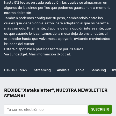
hasta 512 teclas en cada pulsación, las cuales se almacenan en
algunos de los cinco perfiles que podemos guardar en la memoria
interna del ratón.
También podemos configurar su peso, cambiándolo entre los
cuales que vienen con el ratón, para adaptarlo al que os parezca
más cómodo. Finalmente, dispone de una opción interesante, que
es que cuando lo levantamos de la mesa deja de enviar datos al
ordenador hasta que volvemos a apoyarlo, evitando movimientos
bruscos del cursor.
Estará disponible a partir de febrero por 70 euros.
Vía |
Engadget
. Más información |
Roccat
.
OTROS TEMAS:
Streaming
Análisis
Apple
Samsung
In
RECIBE "Xatakaletter", NUESTRA NEWSLETTER
SEMANAL
SUSCRIBIR