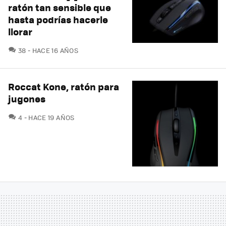
ratón tan sensible que
hasta podrías hacerle
llorar
COMENTARIOS
38
HACE 16 AÑOS
Roccat Kone, ratón para
jugones
COMENTARIOS
4
HACE 19 AÑOS