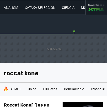
Suscríbete a
ANÁLISIS
XATAKA SELECCIÓN
CIENCIA
MOVILIDAD
roccat kone
HOY SE HABLA DE
AEMET
China
Bill Gates
Generación Z
iPhone 18
Roccat Kone[+] es un