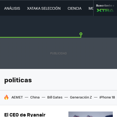
Suscríbete a
ANÁLISIS
XATAKA SELECCIÓN
CIENCIA
MOVILIDAD
politicas
HOY SE HABLA DE
AEMET
China
Bill Gates
Generación Z
iPhone 18
El CEO de Ryanair