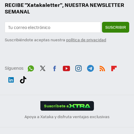
RECIBE "Xatakaletter", NUESTRA NEWSLETTER
SEMANAL
SUSCRIBIR
Suscribiéndote aceptas nuestra
política de privacidad
Síguenos
Wh
Twit
Fac
You
Inst
Tele
RSS
Flip
ats
ter
ebo
tub
agr
gra
boa
Link
Tikt
App
ok
e
am
m
rd
edI
ok
Suscríbete a
n
Apoya a Xataka y disfruta ventajas exclusivas