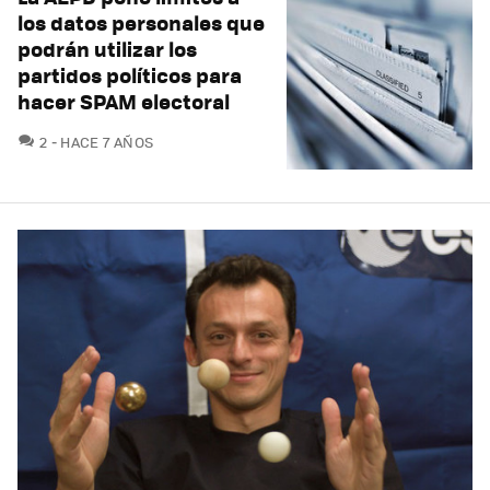
los datos personales que
podrán utilizar los
partidos políticos para
hacer SPAM electoral
COMENTARIOS
2
HACE 7 AÑOS