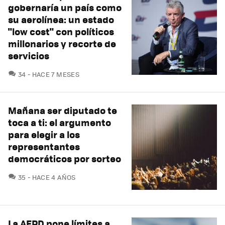
gobernaría un país como
su aerolínea: un estado
"low cost" con políticos
millonarios y recorte de
servicios
COMENTARIOS
34
HACE 7 MESES
Mañana ser diputado te
toca a ti: el argumento
para elegir a los
representantes
democráticos por sorteo
COMENTARIOS
35
HACE 4 AÑOS
La AEPD pone límites a