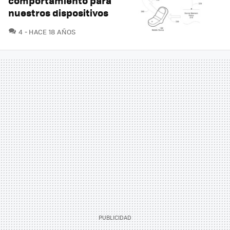
comportamiento para
nuestros dispositivos
COMENTARIOS
4
HACE 18 AÑOS