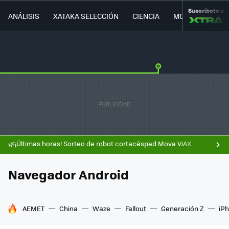
Suscríbete a
ANÁLISIS
XATAKA SELECCIÓN
CIENCIA
MOVILIDAD
🌿¡Últimas horas! Sorteo de robot cortacésped Mova ViAX
Navegador Android
HOY SE HABLA DE
AEMET
China
Waze
Fallout
Generación Z
iPh