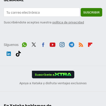
SUSCRIBIR
Suscribiéndote aceptas nuestra
política de privacidad
Síguenos
Wh
Twit
Fac
You
Inst
Tele
RSS
Flip
ats
ter
ebo
tub
agr
gra
boa
Link
Tikt
App
ok
e
am
m
rd
edI
ok
Suscríbete a
n
Apoya a Xataka y disfruta ventajas exclusivas
En Xataka hablamos de...