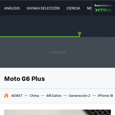
Suscríbete a
ANÁLISIS
XATAKA SELECCIÓN
CIENCIA
MOVILIDAD
Moto G6 Plus
HOY SE HABLA DE
AEMET
China
Bill Gates
Generación Z
iPhone 18