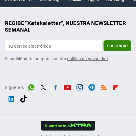
RECIBE "Xatakaletter", NUESTRA NEWSLETTER
SEMANAL
SUSCRIBIR
Suscribiéndote aceptas nuestra
política de privacidad
Síguenos
Wh
Twit
Fac
You
Inst
Tele
RSS
Flip
ats
ter
ebo
tub
agr
gra
boa
Link
Tikt
App
ok
e
am
m
rd
edI
ok
Suscríbete a
n