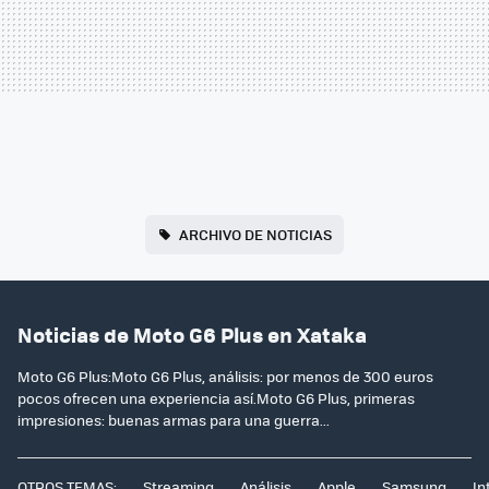
ARCHIVO DE NOTICIAS
Noticias de Moto G6 Plus en Xataka
Moto G6 Plus:Moto G6 Plus, análisis: por menos de 300 euros
pocos ofrecen una experiencia así.Moto G6 Plus, primeras
impresiones: buenas armas para una guerra...
OTROS TEMAS:
Streaming
Análisis
Apple
Samsung
In