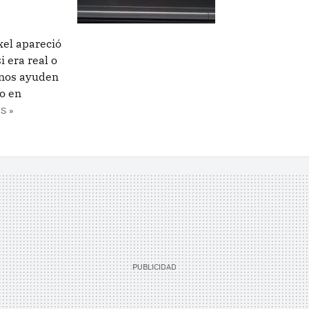
xel apareció
i era real o
 nos ayuden
o en
S »