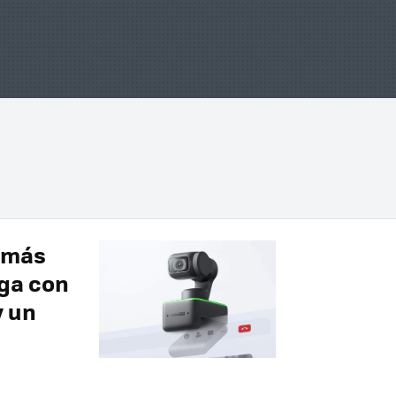
 más
ga con
y un