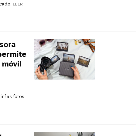
cado.
LEER
esora
 permite
 móvil
 las fotos