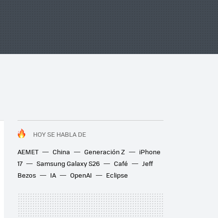
HOY SE HABLA DE
AEMET
China
Generación Z
iPhone
17
Samsung Galaxy S26
Café
Jeff
Bezos
IA
OpenAI
Eclipse