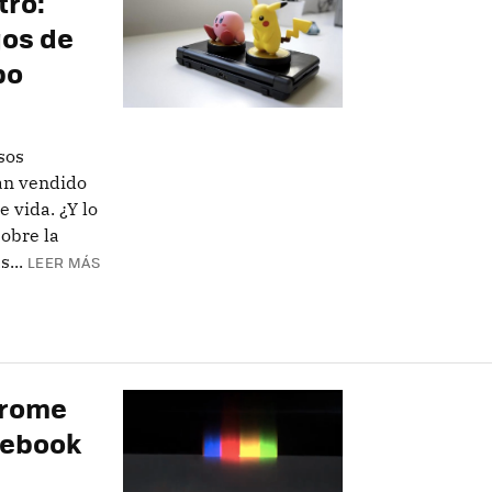
tro:
gos de
bo
sos
an vendido
 vida. ¿Y lo
obre la
...
LEER MÁS
hrome
mebook