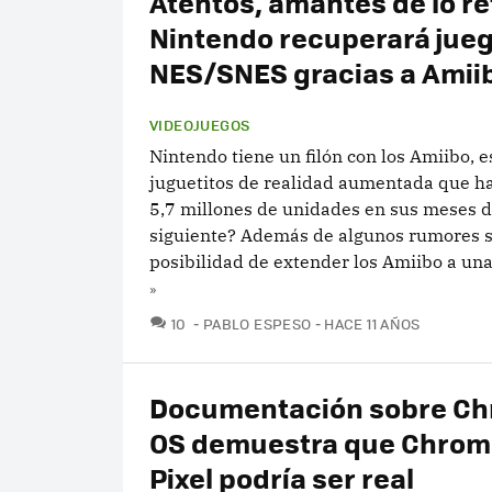
Atentos, amantes de lo re
Nintendo recuperará jue
NES/SNES gracias a Amii
VIDEOJUEGOS
Nintendo tiene un filón con los Amiibo, e
juguetitos de realidad aumentada que h
5,7 millones de unidades en sus meses de
siguiente? Además de algunos rumores s
posibilidad de extender los Amiibo a unas
»
COMENTARIOS
10
PABLO ESPESO
HACE 11 AÑOS
Documentación sobre C
OS demuestra que Chro
Pixel podría ser real