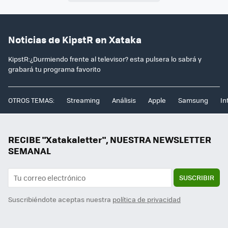
Noticias de KipstR en Xataka
KipstR:¿Durmiendo frente al televisor? esta pulsera lo sabrá y
grabará tu programa favorito
OTROS TEMAS:
Streaming
Análisis
Apple
Samsung
In
RECIBE "Xatakaletter", NUESTRA NEWSLETTER
SEMANAL
SUSCRIBIR
Suscribiéndote aceptas nuestra
política de privacidad