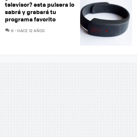
televisor? esta pulsera lo
sabrá y grabará tu
programa favorito
COMENTARIOS
6
HACE 12 AÑOS