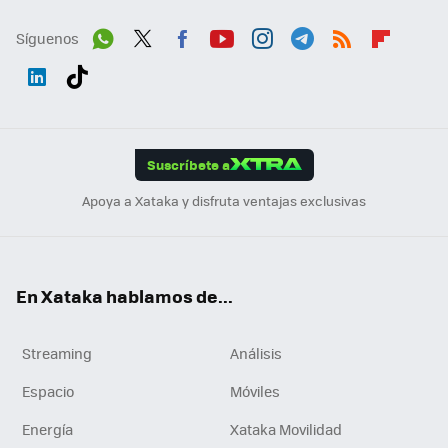
Síguenos
Wh
Twit
Fac
You
Inst
Tele
RSS
Flip
ats
ter
ebo
tub
agr
gra
boa
Link
Tikt
App
ok
e
am
m
rd
edI
ok
Suscríbete a
n
Apoya a Xataka y disfruta ventajas exclusivas
En Xataka hablamos de...
Streaming
Análisis
Espacio
Móviles
Energía
Xataka Movilidad