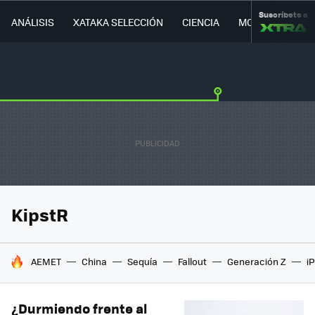
Suscríbete a
ANÁLISIS
XATAKA SELECCIÓN
CIENCIA
MOVILIDAD
KipstR
HOY SE HABLA DE
AEMET
China
Sequía
Fallout
Generación Z
i
¿Durmiendo frente al