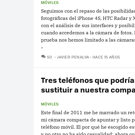
MÓVILES
Seguimos con el repaso de las posibilida
fotográficas del iPhone 4S, HTC Radar y 
con el análisis de sus interfaces y posibi
cuando accedemos a la cámara de fotos. 
prueba nos hemos limitado a las cámaras
»
COMENTARIOS
50
JAVIER PENALVA
HACE 15 AÑOS
Tres teléfonos que podrí
sustituir a nuestra comp
MÓVILES
Este final de 2011 me he marcado un reto
mi cámara compacta de apuntar y listo p
teléfono móvil. El por qué he escogido 
y no otro no ha sido casualidad: ahora c