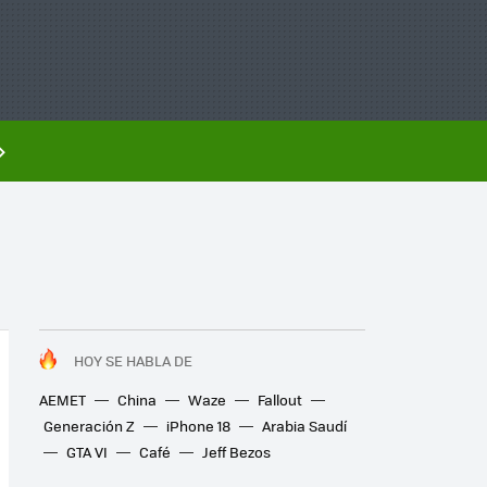
HOY SE HABLA DE
AEMET
China
Waze
Fallout
Generación Z
iPhone 18
Arabia Saudí
GTA VI
Café
Jeff Bezos