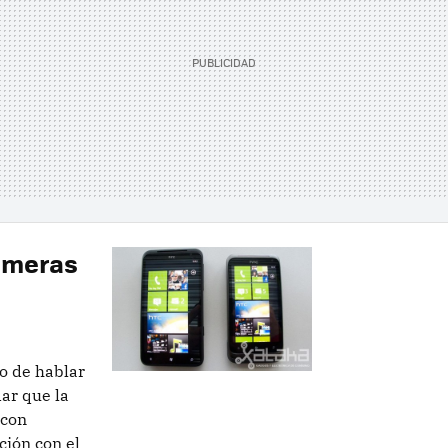
rimeras
o de hablar
ar que la
 con
ción con el