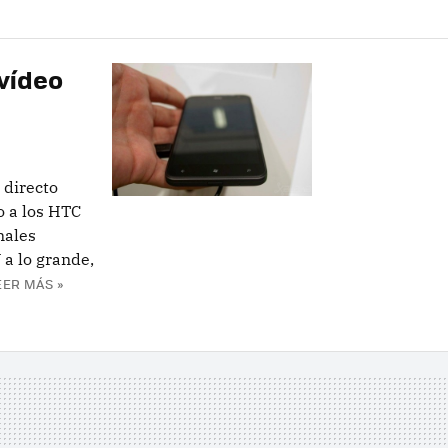
 vídeo
 directo
o a los HTC
nales
 a lo grande,
EER MÁS »