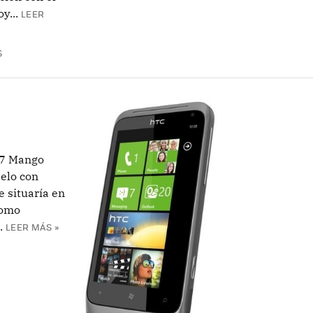
y...
LEER
S
 7 Mango
elo con
e situaría en
como
.
LEER MÁS »