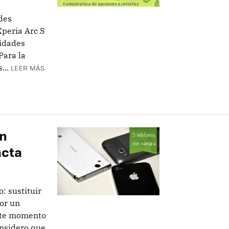
des
Xperia Arc S
lidades
Para la
...
LEER MÁS
an
acta
: sustituir
or un
este momento
onsidero que