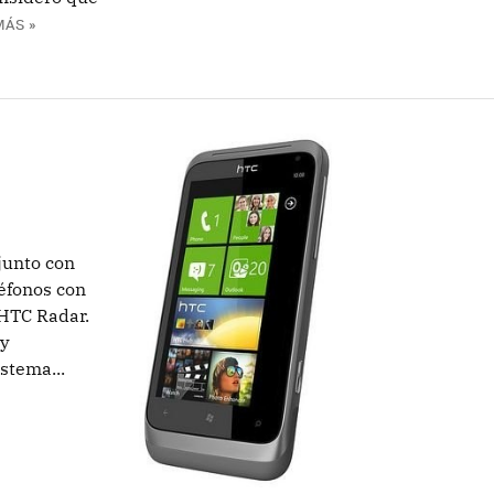
MÁS »
junto con
éfonos con
HTC Radar.
 y
stema...