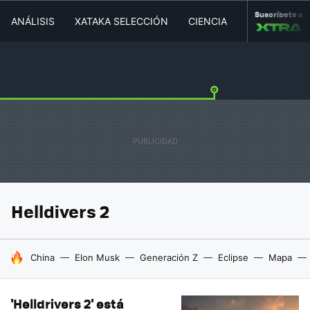
Suscríbete a
ANÁLISIS
XATAKA SELECCIÓN
CIENCIA
MOVILIDAD
Helldivers 2
HOY SE HABLA DE
China
Elon Musk
Generación Z
Eclipse
Mapa
'Helldrivers 2' está