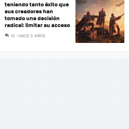
teniendo tanto éxito que
sus creadores han
tomado una decisión
radical: limitar su acceso
COMENTARIOS
12
HACE 2 AÑOS