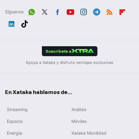
Síguenos
Wh
Twit
Fac
You
Inst
Tele
RSS
Flip
ats
ter
ebo
tub
agr
gra
boa
Link
Tikt
App
ok
e
am
m
rd
edIn
ok
Suscríbete a
Apoya a Xataka y disfruta ventajas exclusivas
En Xataka hablamos de...
Streaming
Análisis
Espacio
Móviles
Energía
Xataka Movilidad