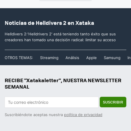
Noticias de Helldivers 2 en Xataka
Helldivers 2:'Helldrivers 2' está teniendo tanto éxito que sus
creadores han tomado una decisión radical: limitar su acceso
OTROS TEMAS:
Streaming
Análisis
Apple
Samsung
In
RECIBE "Xatakaletter", NUESTRA NEWSLETTER
SEMANAL
SUSCRIBIR
Suscribiéndote aceptas nuestra
política de privacidad