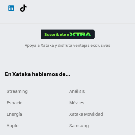
Wh
Twit
Fac
You
Inst
Tele
RSS
Flip
ats
ter
ebo
tub
agr
gra
boa
Link
Tikt
App
ok
e
am
m
rd
edI
ok
Suscríbete a
n
Apoya a Xataka y disfruta ventajas exclusivas
En Xataka hablamos de...
Streaming
Análisis
Espacio
Móviles
Energía
Xataka Movilidad
Apple
Samsung