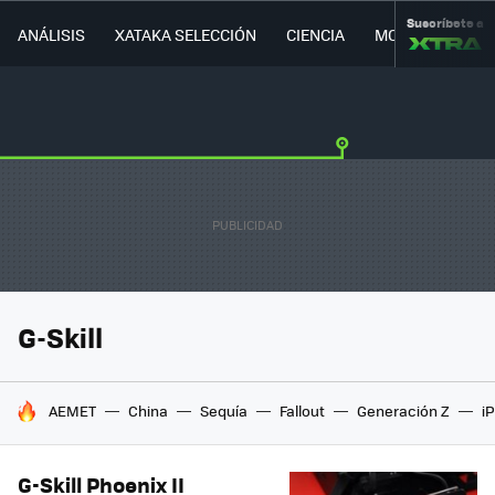
Suscríbete a
ANÁLISIS
XATAKA SELECCIÓN
CIENCIA
MOVILIDAD
G-Skill
HOY SE HABLA DE
AEMET
China
Sequía
Fallout
Generación Z
i
G-Skill Phoenix II