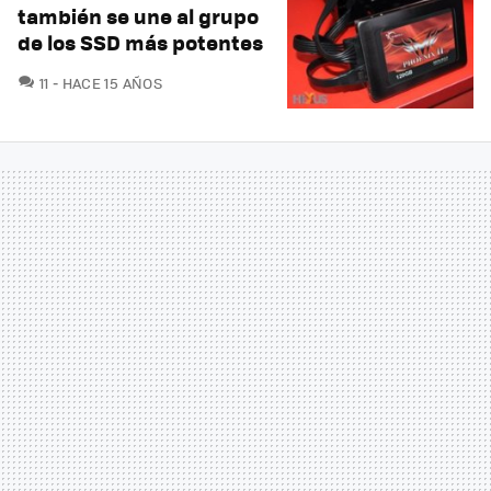
también se une al grupo
de los SSD más potentes
COMENTARIOS
11
HACE 15 AÑOS