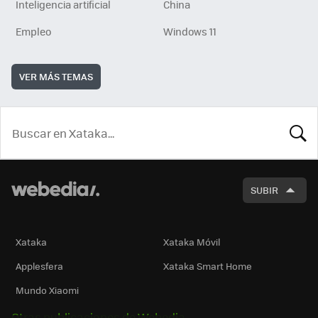
Inteligencia artificial
China
Empleo
Windows 11
VER MÁS TEMAS
BUSCA
SUBIR
Xataka
Xataka Móvil
Applesfera
Xataka Smart Home
Mundo Xiaomi
Otras publicaciones de Webedia