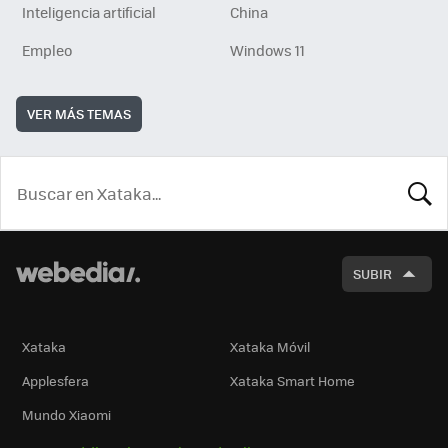
Inteligencia artificial
China
Empleo
Windows 11
VER MÁS TEMAS
BUSCA
SUBIR
Xataka
Xataka Móvil
Applesfera
Xataka Smart Home
Mundo Xiaomi