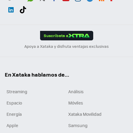
Wh
Twit
Fac
You
Inst
Tele
RSS
Flip
ats
ter
ebo
tub
agr
gra
boa
Link
Tikt
App
ok
e
am
m
rd
edI
ok
Suscríbete a
n
Apoya a Xataka y disfruta ventajas exclusivas
En Xataka hablamos de...
Streaming
Análisis
Espacio
Móviles
Energía
Xataka Movilidad
Apple
Samsung