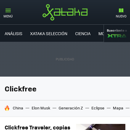
MENÚ
NUEVO
Suscríbete a
ANÁLISIS
XATAKA SELECCIÓN
CIENCIA
MOVILIDAD
Clickfree
HOY SE HABLA DE
China
Elon Musk
Generación Z
Eclipse
Mapa
Clickfree Traveler, copias