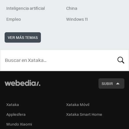
Inteligencia artificial
China
Empleo
Windows 11
VER MÁS TEMAS
BUSCA
SUBIR
Xataka
Xataka Móvil
Applesfera
Xataka Smart Home
Mundo Xiaomi