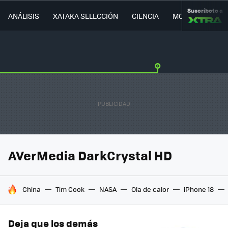
Suscríbete a
ANÁLISIS
XATAKA SELECCIÓN
CIENCIA
MOVILIDAD
AVerMedia DarkCrystal HD
HOY SE HABLA DE
China
Tim Cook
NASA
Ola de calor
iPhone 18
Deja que los demás