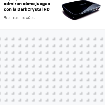
admiren cómo juegas
con la DarkCrystal HD
COMENTARIOS
5
HACE 16 AÑOS