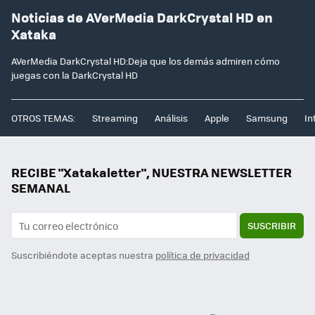
Noticias de AVerMedia DarkCrystal HD en
Xataka
AVerMedia DarkCrystal HD:Deja que los demás admiren cómo
juegas con la DarkCrystal HD
OTROS TEMAS:
Streaming
Análisis
Apple
Samsung
In
RECIBE "Xatakaletter", NUESTRA NEWSLETTER
SEMANAL
SUSCRIBIR
Suscribiéndote aceptas nuestra
política de privacidad