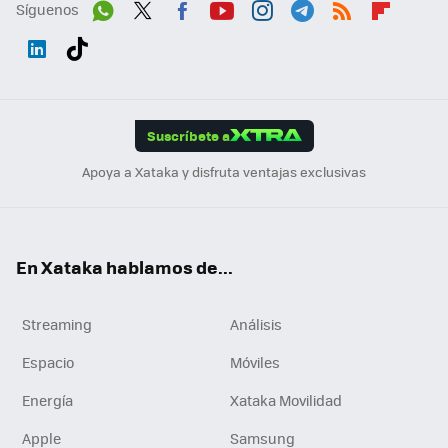
Síguenos
Wh
Twit
Fac
You
Inst
Tele
RSS
Flip
ats
ter
ebo
tub
agr
gra
boa
Link
Tikt
App
ok
e
am
m
rd
edI
ok
Suscríbete a
n
Apoya a Xataka y disfruta ventajas exclusivas
En Xataka hablamos de...
Streaming
Análisis
Espacio
Móviles
Energía
Xataka Movilidad
Apple
Samsung