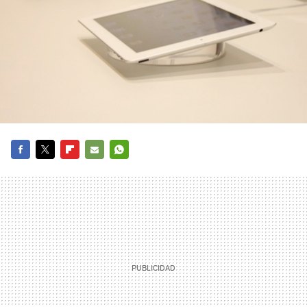
FACEBOOK
TWITTER
FLIPBOARD
E-
WHATSAPP
MAIL