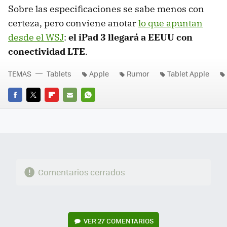
Sobre las especificaciones se sabe menos con
certeza, pero conviene anotar
lo que apuntan
desde el
WSJ
:
el iPad 3 llegará a
EEUU
con
conectividad
LTE
.
TEMAS
Tablets
Apple
Rumor
Tablet Apple
FACEBOOK
TWITTER
FLIPBOARD
E-
WHATSAPP
MAIL
Comentarios cerrados
VER
27 COMENTARIOS