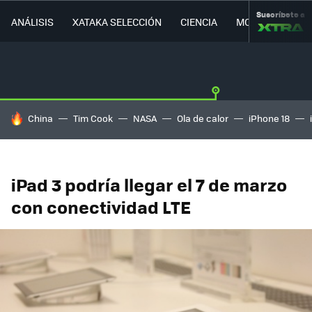
Suscríbete a
ANÁLISIS
XATAKA SELECCIÓN
CIENCIA
MOVILIDAD
HOY SE HABLA DE
China
Tim Cook
NASA
Ola de calor
iPhone 18
iPad 3 podría llegar el 7 de marzo
con conectividad LTE