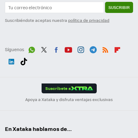
SUSCRIBIR
Suscribiéndote aceptas nuestra
política de privacidad
Síguenos
Wh
Twit
Fac
You
Inst
Tele
RSS
Flip
ats
ter
ebo
tub
agr
gra
boa
Link
Tikt
App
ok
e
am
m
rd
edI
ok
Suscríbete a
n
Apoya a Xataka y disfruta ventajas exclusivas
En Xataka hablamos de...