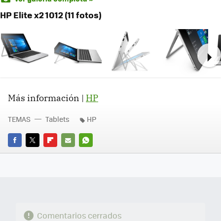
HP Elite x2 1012 (11 fotos)
Ne
Más información |
HP
TEMAS
Tablets
HP
FACEBOOK
TWITTER
FLIPBOARD
E-
WHATSAPP
MAIL
Comentarios cerrados