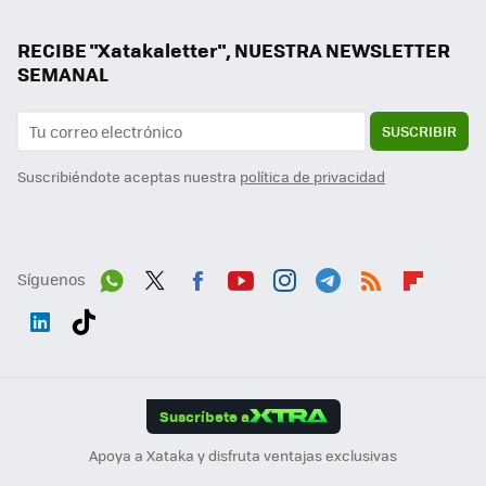
RECIBE "Xatakaletter", NUESTRA NEWSLETTER
SEMANAL
SUSCRIBIR
Suscribiéndote aceptas nuestra
política de privacidad
Síguenos
Wh
Twit
Fac
You
Inst
Tele
RSS
Flip
ats
ter
ebo
tub
agr
gra
boa
Link
Tikt
App
ok
e
am
m
rd
edI
ok
Suscríbete a
n
Apoya a Xataka y disfruta ventajas exclusivas