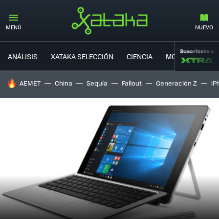
MENÚ
NUEVO
Suscríbete a
ANÁLISIS
XATAKA SELECCIÓN
CIENCIA
MOVILIDAD
HOY SE HABLA DE
AEMET
China
Sequía
Fallout
Generación Z
iP