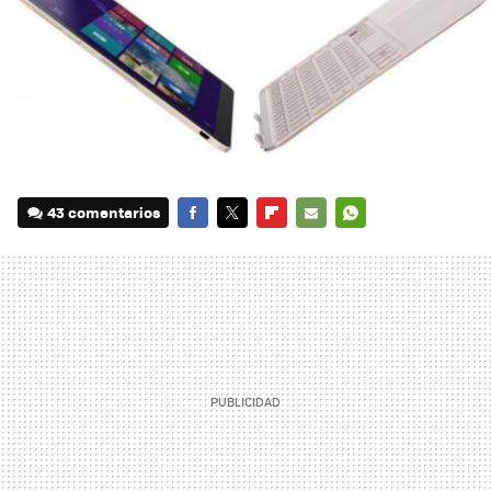
43 comentarios
FACEBOOK
TWITTER
FLIPBOARD
E-
WHATSAPP
MAIL