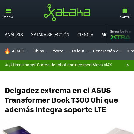
MENÚ
NUEVO
Suscríbete a
ANÁLISIS
XATAKA SELECCIÓN
CIENCIA
MOVILIDAD
HOY SE HABLA DE
AEMET
China
Waze
Fallout
Generación Z
iPh
🌿¡Últimas horas! Sorteo de robot cortacésped Mova ViAX
Delgadez extrema en el ASUS
Transformer Book T300 Chi que
además integra soporte LTE