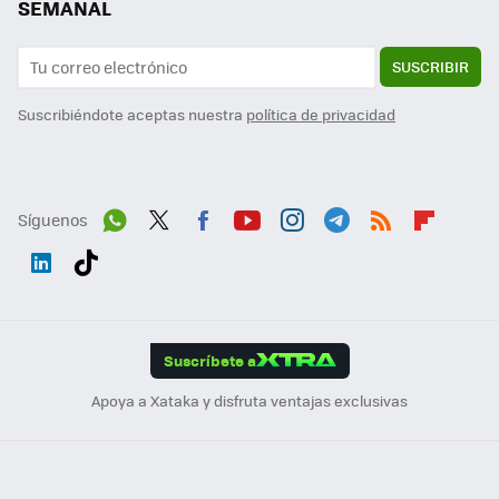
SEMANAL
SUSCRIBIR
Suscribiéndote aceptas nuestra
política de privacidad
Síguenos
Wh
Twit
Fac
You
Inst
Tele
RSS
Flip
ats
ter
ebo
tub
agr
gra
boa
Link
Tikt
App
ok
e
am
m
rd
edI
ok
Suscríbete a
n
Apoya a Xataka y disfruta ventajas exclusivas