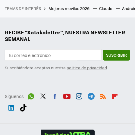
TEMAS DE INTERÉS
Mejores moviles 2026
Claude
Androi
RECIBE "Xatakaletter", NUESTRA NEWSLETTER
SEMANAL
SUSCRIBIR
Suscribiéndote aceptas nuestra
política de privacidad
Síguenos
Wh
Twit
Fac
You
Inst
Tele
RSS
Flip
ats
ter
ebo
tub
agr
gra
boa
Link
Tikt
App
ok
e
am
m
rd
edI
ok
Suscríbete a