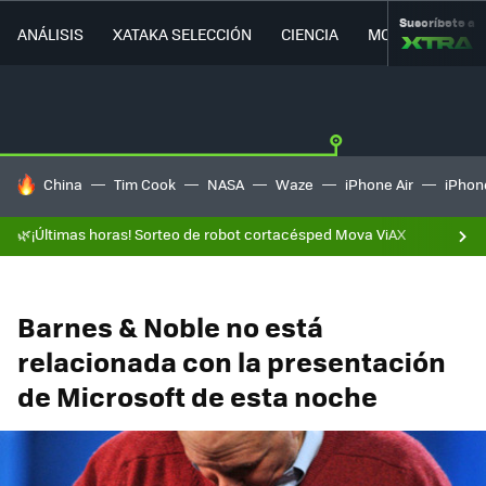
Suscríbete a
ANÁLISIS
XATAKA SELECCIÓN
CIENCIA
MOVILIDAD
HOY SE HABLA DE
China
Tim Cook
NASA
Waze
iPhone Air
iPhone
🌿¡Últimas horas! Sorteo de robot cortacésped Mova ViAX
Barnes & Noble no está
relacionada con la presentación
de Microsoft de esta noche