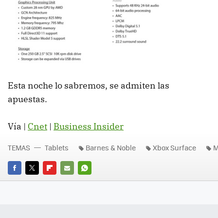
Esta noche lo sabremos, se admiten las
apuestas.
Vía |
Cnet
|
Business Insider
TEMAS
Tablets
Barnes & Noble
Xbox Surface
M
FACEBOOK
TWITTER
FLIPBOARD
E-
WHATSAPP
MAIL