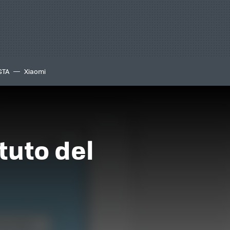
GTA
Xiaomi
tuto del