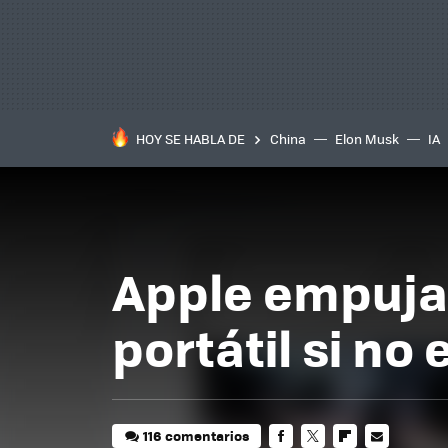
HOY SE HABLA DE
China
Elon Musk
IA
Apple empuja 
portátil si no
116 comentarios