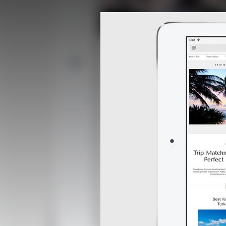
FACEBOOK
TWITTER
FLIPBOARD
E-
MAIL