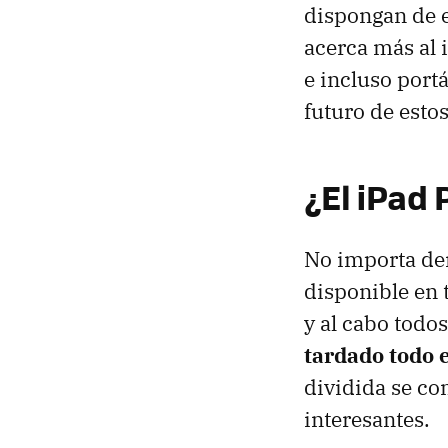
dispongan de e
acerca más al 
e incluso port
futuro de estos
¿El iPad 
No importa dem
disponible en 
y al cabo todo
tardado todo 
dividida se co
interesantes.