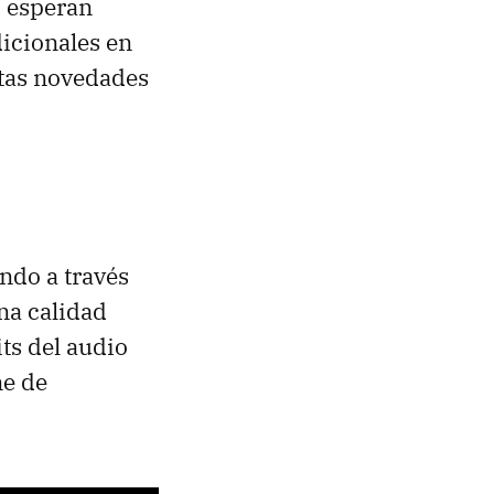
o esperan
dicionales en
stas novedades
ndo a través
na calidad
its del audio
ne de