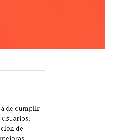
rca de cumplir
 usuarios.
pción de
 mejoras