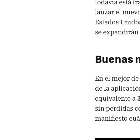
todavía está t
lanzar el nuevo
Estados Unidos
se expandirán 
Buenas no
En el mejor de
de la aplicaci
equivalente a
sin pérdidas c
manifiesto cuá