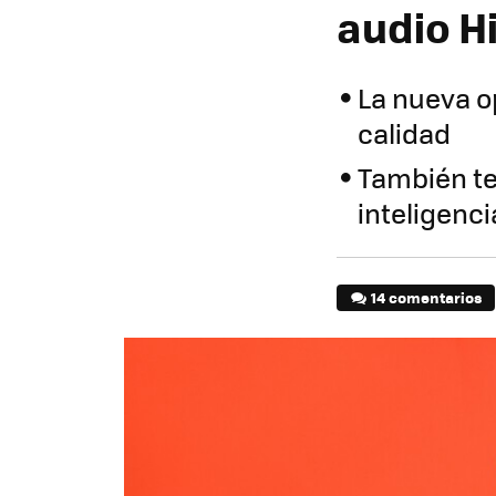
audio Hi
La nueva o
calidad
También te
inteligencia
14 comentarios