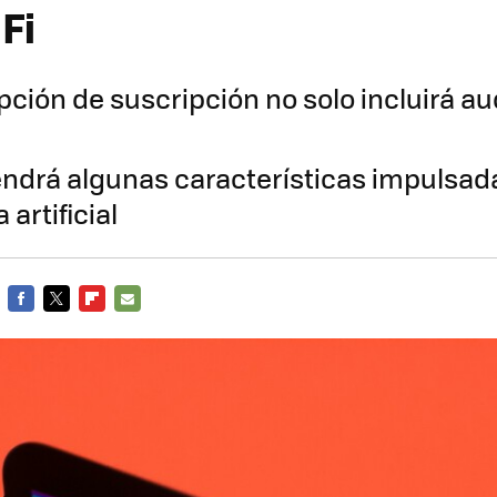
Fi
pción de suscripción no solo incluirá au
ndrá algunas características impulsad
 artificial
FACEBOOK
TWITTER
FLIPBOARD
E-
MAIL