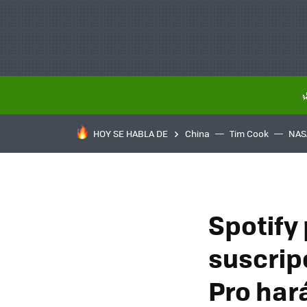
HOY SE HABLA DE
China
Tim Cook
NAS
Spotify
suscrip
Pro har