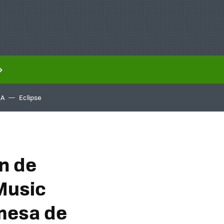
IA
Eclipse
n de
Music
omesa de