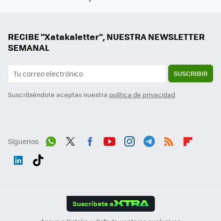
RECIBE "Xatakaletter", NUESTRA NEWSLETTER
SEMANAL
SUSCRIBIR
Suscribiéndote aceptas nuestra
política de privacidad
Síguenos
Wh
Twit
Fac
You
Inst
Tele
RSS
Flip
ats
ter
ebo
tub
agr
gra
boa
Link
Tikt
App
ok
e
am
m
rd
edI
ok
Suscríbete a
n