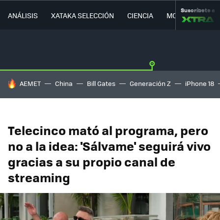
Suscríbete a
ANÁLISIS
XATAKA SELECCIÓN
CIENCIA
MOVILIDAD
HOY SE HABLA DE
AEMET
China
Bill Gates
Generación Z
iPhone 18
Telecinco mató al programa, pero
no a la idea: 'Sálvame' seguirá vivo
gracias a su propio canal de
streaming