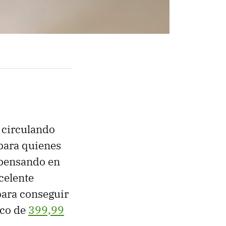
 circulando
 para quienes
 pensando en
celente
para conseguir
ico de
399,99