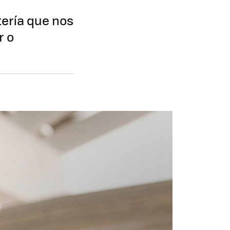
ería que nos
r o