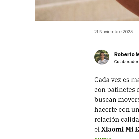
21 Noviembre 2023
Roberto 
Colaborador
Cada vez es m
con patinetes e
buscan movers
hacerte con u
relación calid
el
Xiaomi Mi E
euros
.