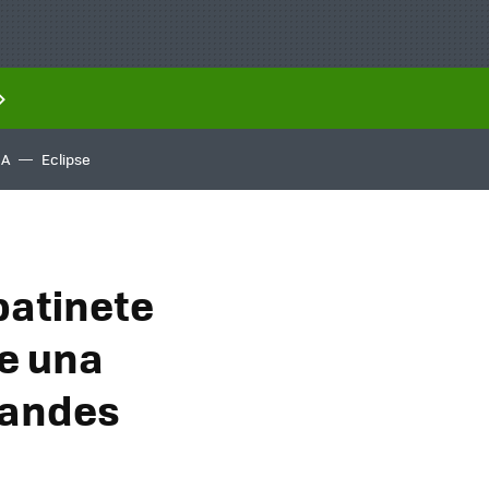
IA
Eclipse
patinete
ne una
randes