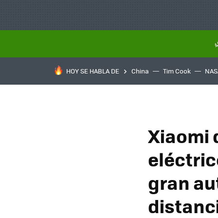
HOY SE HABLA DE
China
Tim Cook
NAS
Xiaomi d
eléctric
gran au
distanc