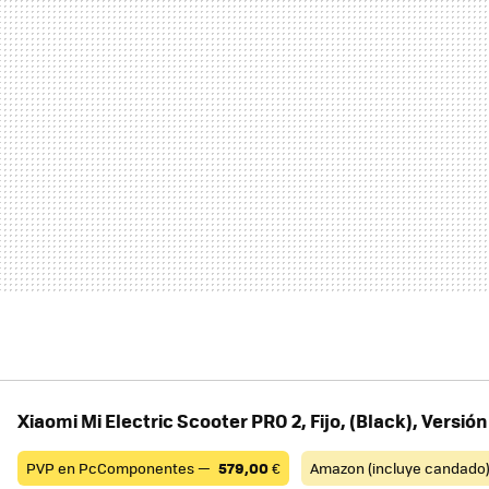
Xiaomi Mi Electric Scooter PRO 2, Fijo, (Black), Versió
PVP en PcComponentes —
579,00
€
Amazon (incluye candado