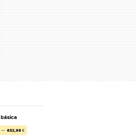
n básica
) —
652,98
€