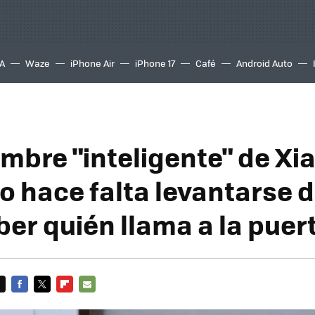
A
Waze
iPhone Air
iPhone 17
Café
Android Auto
imbre "inteligente" de Xi
o hace falta levantarse d
ber quién llama a la puer
FACEBOOK
TWITTER
FLIPBOARD
E-