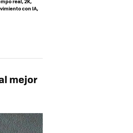
empo real, 2K,
vimiento con IA,
al mejor