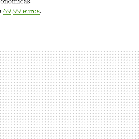
conómicas,
a
69,99 euros
.