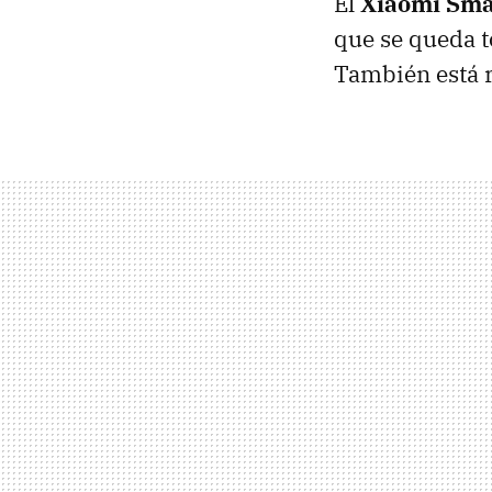
El
Xiaomi Sma
que se queda t
También está 