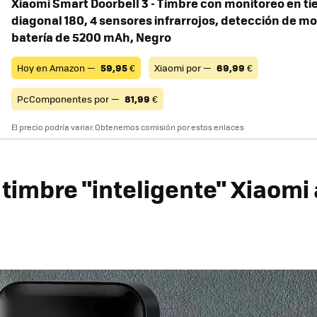
Xiaomi Smart Doorbell 3 - Timbre con monitoreo en ti
diagonal 180, 4 sensores infrarrojos, detección de mo
batería de 5200 mAh, Negro
Hoy en Amazon —
59,95
€
Xiaomi por —
69,99
€
PcComponentes por —
81,99
€
El precio podría variar. Obtenemos comisión por estos enlaces
timbre "inteligente" Xiaomi 