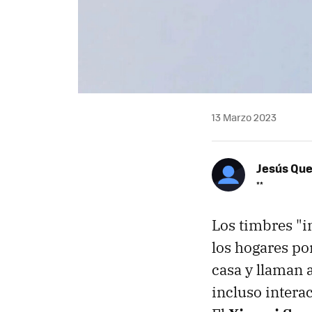
13 Marzo 2023
Jesús Qu
**
Los timbres "i
los hogares po
casa y llaman a
incluso intera