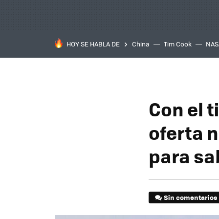
HOY SE HABLA DE
China
Tim Cook
NAS
Con el t
oferta n
para sa
Sin comentarios