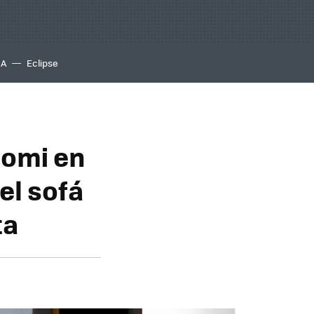
IA
Eclipse
aomi en
el sofá
ta