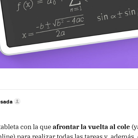
esada
tableta con la que
afrontar la vuelta al cole
(y
line) para realizar todas las tareas y, además,