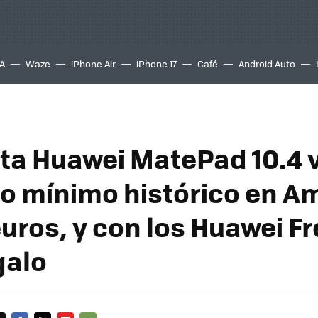
A
Waze
iPhone Air
iPhone 17
Café
Android Auto
eta Huawei MatePad 10.4 
io mínimo histórico en A
euros, y con los Huawei F
galo