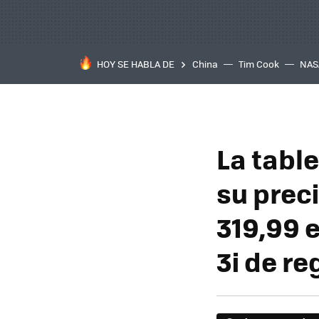
HOY SE HABLA DE
China
Tim Cook
NAS
La tabl
su prec
319,99 
3i de re