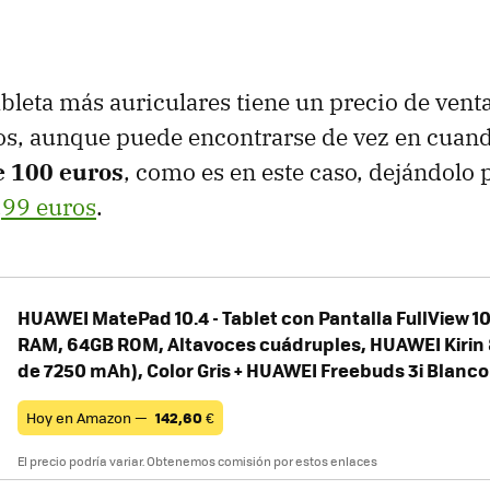
ableta más auriculares tiene un precio de ven
os, aunque puede encontrarse de vez en cuan
e 100 euros
, como es en este caso, dejándolo
,99 euros
.
HUAWEI MatePad 10.4 - Tablet con Pantalla FullView 10.
RAM, 64GB ROM, Altavoces cuádruples, HUAWEI Kirin 
de 7250 mAh), Color Gris + HUAWEI Freebuds 3i Blanco
Hoy en Amazon —
142,60
€
El precio podría variar. Obtenemos comisión por estos enlaces