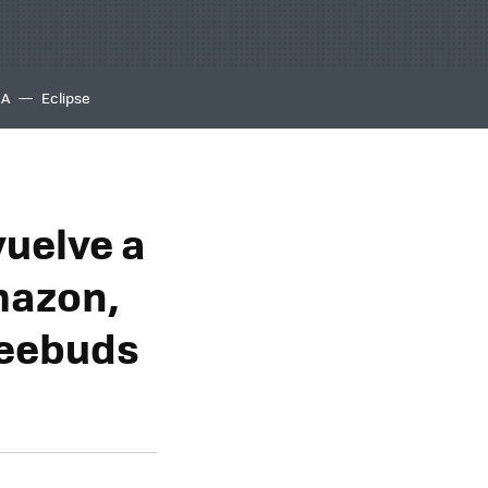
IA
Eclipse
vuelve a
mazon,
reebuds