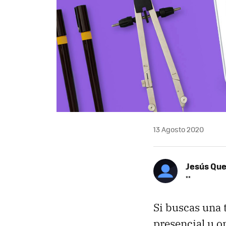
13 Agosto 2020
Jesús Qu
**
Si buscas una 
presencial u on