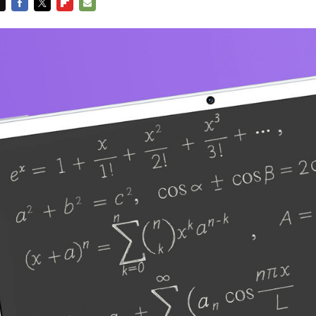
FACEBOOK
TWITTER
FLIPBOARD
E-
MAIL