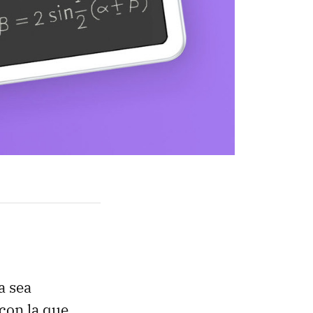
a sea
 con la que