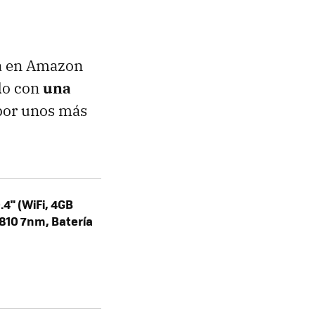
ta en Amazon
do con
una
 por unos más
4" (WiFi, 4GB
810 7nm, Batería