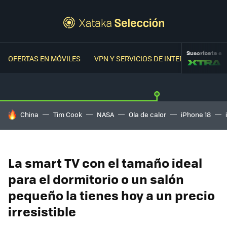
Suscríbete a
OFERTAS EN MÓVILES
VPN Y SERVICIOS DE INTERNET
OFER
HOY SE HABLA DE
China
Tim Cook
NASA
Ola de calor
iPhone 18
La smart TV con el tamaño ideal
para el dormitorio o un salón
pequeño la tienes hoy a un precio
irresistible