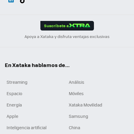
ats
ter
ebo
tub
agr
gra
boa
Link
Tikt
App
ok
e
am
m
rd
edI
ok
Suscríbete a
n
Apoya a Xataka y disfruta ventajas exclusivas
En Xataka hablamos de...
Streaming
Análisis
Espacio
Móviles
Energía
Xataka Movilidad
Apple
Samsung
Inteligencia artificial
China