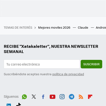
TEMAS DE INTERÉS
Mejores moviles 2026
Claude
Androi
RECIBE "Xatakaletter", NUESTRA NEWSLETTER
SEMANAL
SUSCRIBIR
Suscribiéndote aceptas nuestra
política de privacidad
Síguenos
Wh
Twit
Fac
You
Inst
Tele
RSS
Flip