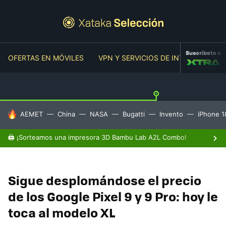
Suscríbete a
OFERTAS EN MÓVILES
VPN Y SERVICIOS DE INTERNET
O
HOY SE HABLA DE
AEMET
China
NASA
Bugatti
Invento
iPhone 1
🖨️ ¡Sorteamos una impresora 3D Bambu Lab A2L Combo!
Sigue desplomándose el precio
de los Google Pixel 9 y 9 Pro: hoy le
toca al modelo XL