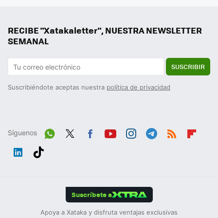
RECIBE "Xatakaletter", NUESTRA NEWSLETTER
SEMANAL
SUSCRIBIR
Suscribiéndote aceptas nuestra
política de privacidad
Síguenos
Wh
Twit
Fac
You
Inst
Tele
RSS
Flip
ats
ter
ebo
tub
agr
gra
boa
Link
Tikt
App
ok
e
am
m
rd
edIn
ok
Suscríbete a
Apoya a Xataka y disfruta ventajas exclusivas