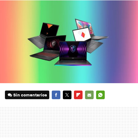
Sin comentarios
FACEBOOK
TWITTER
FLIPBOARD
E-
WHATSAPP
MAIL