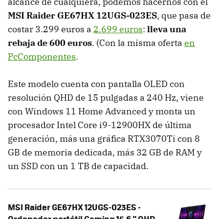
alcance de cualquiera, podemos hacernos con el
MSI Raider GE67HX 12UGS-023ES
, que pasa de
costar 3.299 euros a
2.699 euros
:
lleva una
rebaja de 600 euros
. (Con la misma oferta
en
PcComponentes
.
Este modelo cuenta con pantalla OLED con
resolución QHD de 15 pulgadas a 240 Hz, viene
con Windows 11 Home Advanced y monta un
procesador Intel Core i9-12900HX de última
generación, más una gráfica RTX3070Ti con 8
GB de memoria dedicada, más 32 GB de RAM y
un SSD con un 1 TB de capacidad.
MSI Raider GE67HX 12UGS-023ES -
Ordenador portátil Gaming 15.6 " QHD