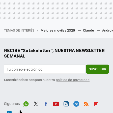
TEMAS DE INTERÉS
Mejores moviles 2026
Claude
Androi
RECIBE "Xatakaletter", NUESTRA NEWSLETTER
SEMANAL
SUSCRIBIR
Suscribiéndote aceptas nuestra
política de privacidad
Síguenos
Wh
Twit
Fac
You
Inst
Tele
RSS
Flip