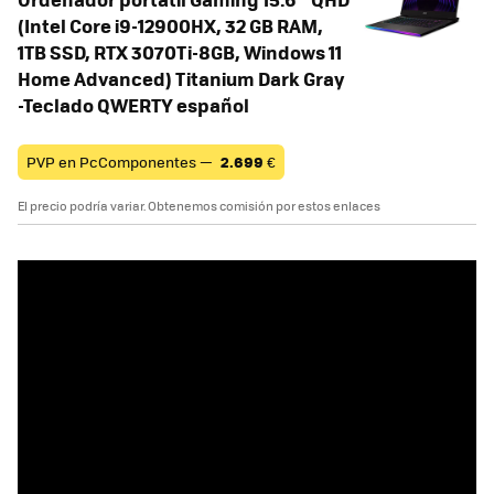
(Intel Core i9-12900HX, 32 GB RAM,
1TB SSD, RTX 3070Ti-8GB, Windows 11
Home Advanced) Titanium Dark Gray
-Teclado QWERTY español
PVP en PcComponentes —
2.699
€
El precio podría variar. Obtenemos comisión por estos enlaces