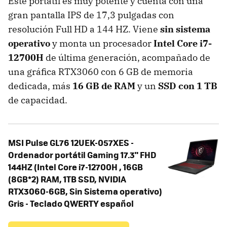
Este portátil es muy potente y cuenta con una
gran pantalla IPS de 17,3 pulgadas con
resolución Full HD a 144 HZ. Viene
sin sistema
operativo
y monta un procesador
Intel Core i7-
12700H
de última generación, acompañado de
una gráfica RTX3060 con 6 GB de memoria
dedicada, más
16 GB de RAM
y un
SSD con 1 TB
de capacidad.
MSI Pulse GL76 12UEK-057XES -
Ordenador portátil Gaming 17.3" FHD
144HZ (Intel Core i7-12700H , 16GB
(8GB*2) RAM, 1TB SSD, NVIDIA
RTX3060-6GB, Sin Sistema operativo)
Gris - Teclado QWERTY español