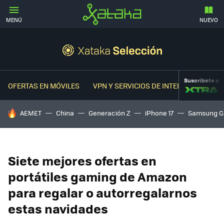
MENÚ
NUEVO
Suscríbete a
OFERTAS EN MÓVILES
VPN Y SERVICIOS DE INTERNET
OFER
HOY SE HABLA DE
AEMET
China
Generación Z
iPhone 17
Samsung G
Siete mejores ofertas en
portátiles gaming de Amazon
para regalar o autorregalarnos
estas navidades