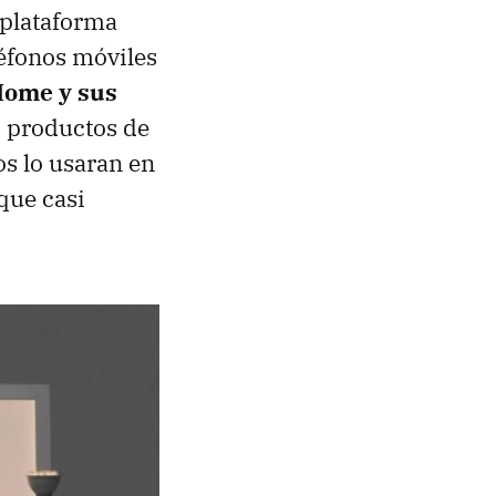
 plataforma
léfonos móviles
Home y sus
os productos de
os lo usaran en
que casi