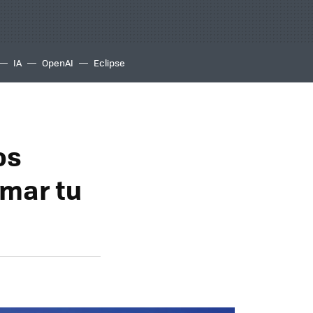
IA
OpenAI
Eclipse
os
rmar tu