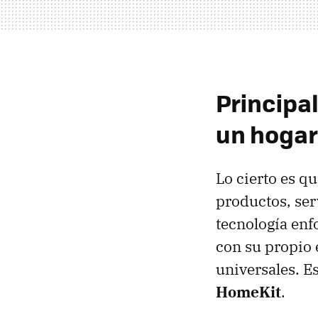
Principa
un hogar
Lo cierto es q
productos, ser
tecnología enf
con su propio 
universales. E
HomeKit
.