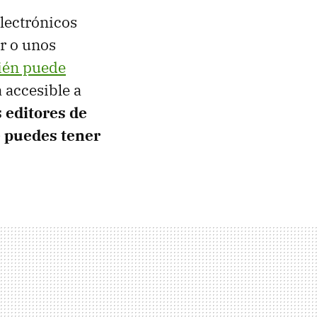
electrónicos
r o unos
ién puede
 accesible a
s editores de
 puedes tener