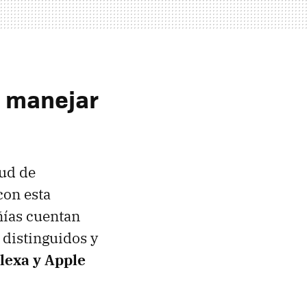
n manejar
tud de
con esta
ñías cuentan
 distinguidos y
exa y Apple