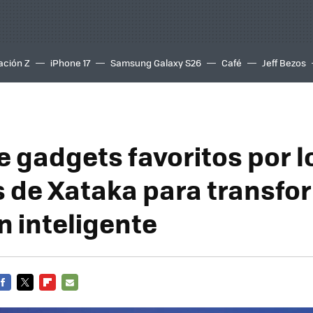
ación Z
iPhone 17
Samsung Galaxy S26
Café
Jeff Bezos
e gadgets favoritos por l
s de Xataka para transfo
n inteligente
FACEBOOK
TWITTER
FLIPBOARD
E-