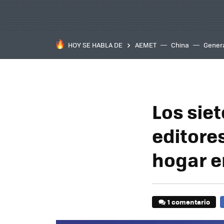
HOY SE HABLA DE
AEMET
China
Gener
Los siet
editore
hogar e
1 comentario