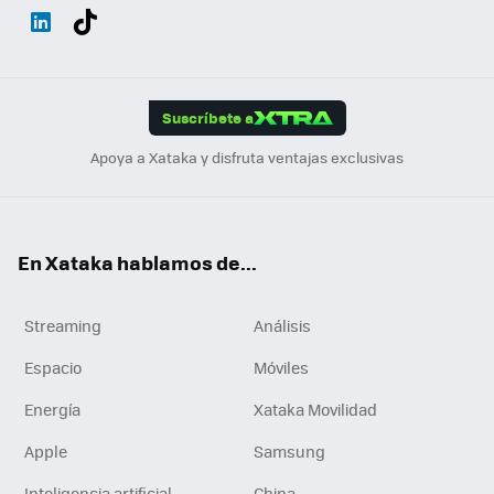
Wh
Twit
Fac
You
Inst
Tele
RSS
Flip
ats
ter
ebo
tub
agr
gra
boa
Link
Tikt
App
ok
e
am
m
rd
edI
ok
Suscríbete a
n
Apoya a Xataka y disfruta ventajas exclusivas
En Xataka hablamos de...
Streaming
Análisis
Espacio
Móviles
Energía
Xataka Movilidad
Apple
Samsung
Inteligencia artificial
China