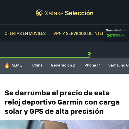
Suscríbete a
OFERTAS EN MÓVILES
VPN Y SERVICIOS DE INTERNET
OFER
HOY SE HABLA DE
AEMET
China
Generación Z
iPhone 17
Samsung G
Se derrumba el precio de este
reloj deportivo Garmin con carga
solar y GPS de alta precisión