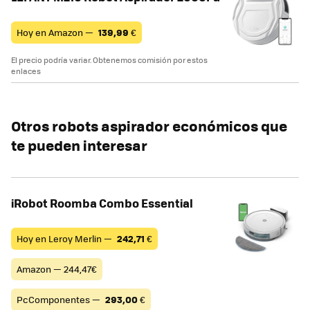
Hoy en Amazon —
139,99
€
El precio podría variar. Obtenemos comisión por estos
enlaces
Otros robots aspirador económicos que
te pueden interesar
iRobot Roomba Combo Essential
Hoy en Leroy Merlin —
242,71
€
Amazon — 244,47€
PcComponentes —
293,00
€