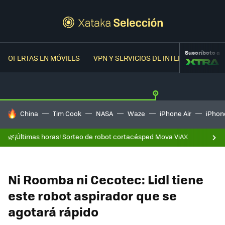
Suscríbete a
OFERTAS EN MÓVILES
VPN Y SERVICIOS DE INTERNET
OFER
HOY SE HABLA DE
China
Tim Cook
NASA
Waze
iPhone Air
iPhone
🌿¡Últimas horas! Sorteo de robot cortacésped Mova ViAX
Ni Roomba ni Cecotec: Lidl tiene
este robot aspirador que se
agotará rápido