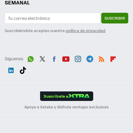
SEMANAL
SUSCRIBIR
Suscribiéndote aceptas nuestra
política de privacidad
Síguenos
Wh
Twit
Fac
You
Inst
Tele
RSS
Flip
ats
ter
ebo
tub
agr
gra
boa
Link
Tikt
App
ok
e
am
m
rd
edI
ok
Suscríbete a
n
Apoya a Xataka y disfruta ventajas exclusivas