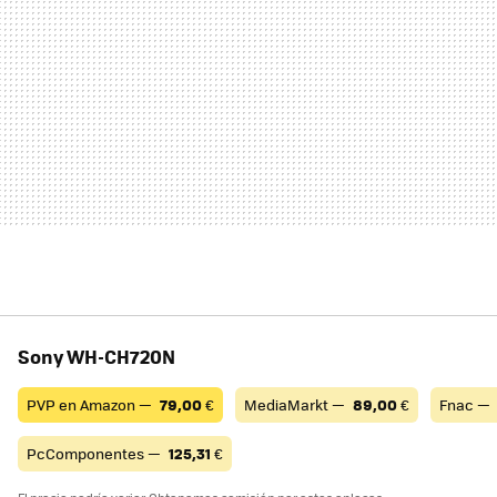
Sony WH-CH720N
PVP en Amazon —
79,00
€
MediaMarkt —
89,00
€
Fnac —
PcComponentes —
125,31
€