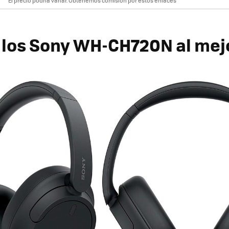
El precio podría variar. Obtenemos comisión por estos enlaces
los Sony WH-CH720N al mejo