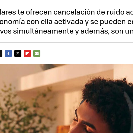
lares te ofrecen cancelación de ruido ac
onomía con ella activada y se pueden c
tivos simultáneamente y además, son u
FACEBOOK
TWITTER
FLIPBOARD
E-
MAIL