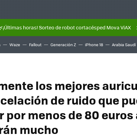
🌿¡Últimas horas! Sorteo de robot cortacésped Mova ViAX
a
Waze
Fallout
Generación Z
iPhone 18
Arabia Saudí
mente los mejores auricu
celación de ruido que p
 por menos de 80 euros
arán mucho