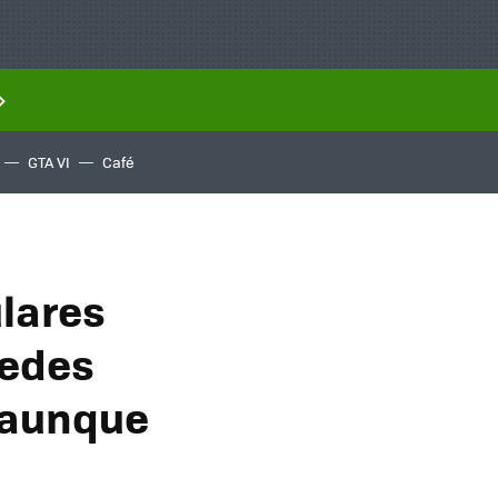
GTA VI
Café
lares
uedes
 aunque