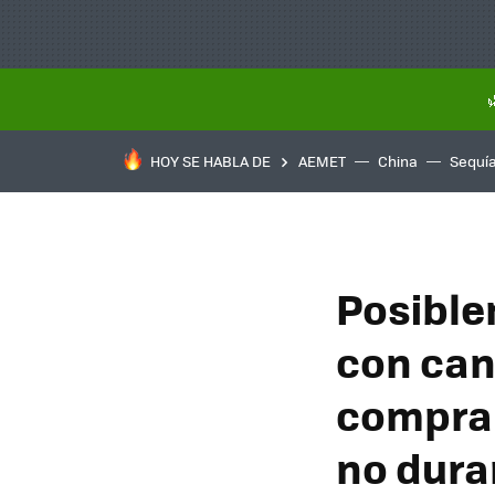
HOY SE HABLA DE
AEMET
China
Sequí
Posible
con can
comprar
no dur