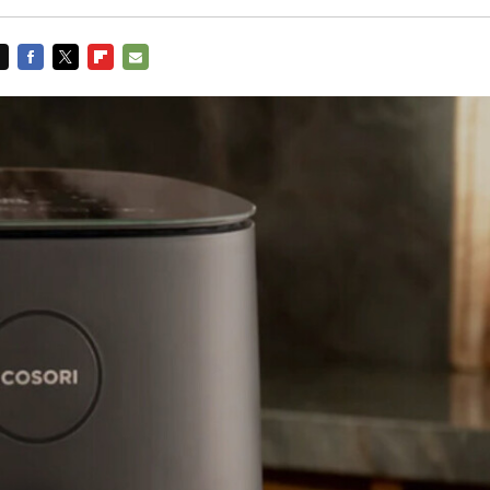
FACEBOOK
TWITTER
FLIPBOARD
E-
MAIL