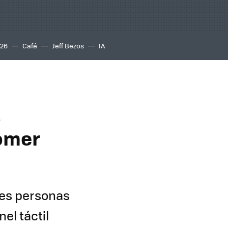
S26
Café
Jeff Bezos
IA
a
comer
res personas
el táctil