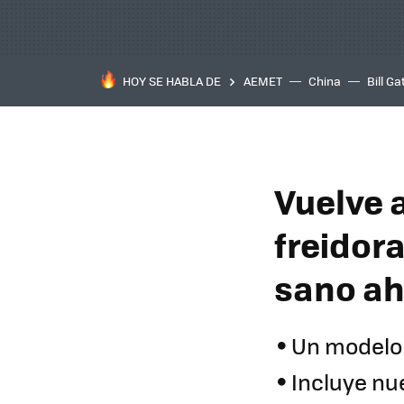
HOY SE HABLA DE
AEMET
China
Bill Ga
Vuelve a
freidor
sano ah
Un modelo 
Incluye nu