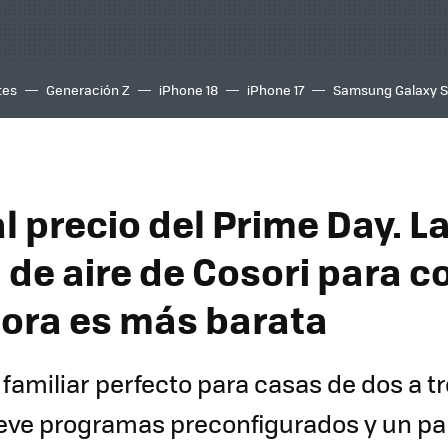
tes
Generación Z
iPhone 18
iPhone 17
Samsung Galaxy 
l precio del Prime Day. L
a de aire de Cosori para 
ora es más barata
familiar perfecto para casas de dos a t
eve programas preconfigurados y un pan