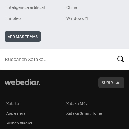
Inteligencia artificial
China
Empleo
Windows 11
VER MÁS TEMAS
BUSCA
SUBIR
Xataka
Xataka Móvil
Applesfera
Xataka Smart Home
Mundo Xiaomi