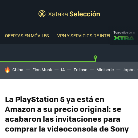
Suscríbete a
OFERTAS EN MÓVILES
VPN Y SERVICIOS DE INTERNET
OFER
HOY SE HABLA DE
China
Elon Musk
IA
Eclipse
Miniserie
Japón
La PlayStation 5 ya está en
Amazon a su precio original: se
acabaron las invitaciones para
comprar la videoconsola de Sony