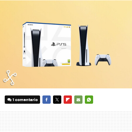
1 comentario
FACEBOOK
TWITTER
FLIPBOARD
E-
WHATSAPP
MAIL