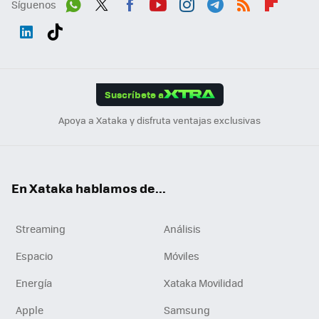
Síguenos
Wh
Twit
Fac
You
Inst
Tele
RSS
Flip
ats
ter
ebo
tub
agr
gra
boa
Link
Tikt
App
ok
e
am
m
rd
edI
ok
Suscríbete a
n
Apoya a Xataka y disfruta ventajas exclusivas
En Xataka hablamos de...
Streaming
Análisis
Espacio
Móviles
Energía
Xataka Movilidad
Apple
Samsung