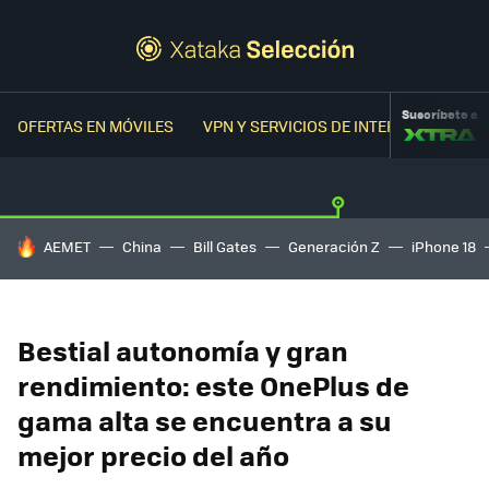
Suscríbete a
OFERTAS EN MÓVILES
VPN Y SERVICIOS DE INTERNET
OFER
HOY SE HABLA DE
AEMET
China
Bill Gates
Generación Z
iPhone 18
Bestial autonomía y gran
rendimiento: este OnePlus de
gama alta se encuentra a su
mejor precio del año