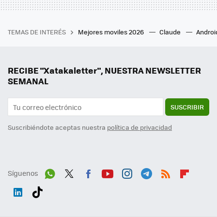
TEMAS DE INTERÉS
Mejores moviles 2026
Claude
Androi
RECIBE "Xatakaletter", NUESTRA NEWSLETTER
SEMANAL
SUSCRIBIR
Suscribiéndote aceptas nuestra
política de privacidad
Síguenos
Wh
Twit
Fac
You
Inst
Tele
RSS
Flip
ats
ter
ebo
tub
agr
gra
boa
Link
Tikt