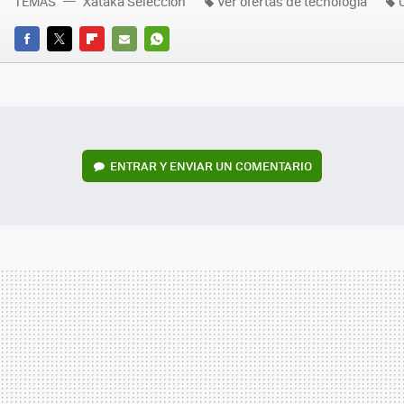
TEMAS
Xataka Selección
Ver ofertas de tecnología
FACEBOOK
TWITTER
FLIPBOARD
E-
WHATSAPP
MAIL
ENTRAR Y ENVIAR UN COMENTARIO