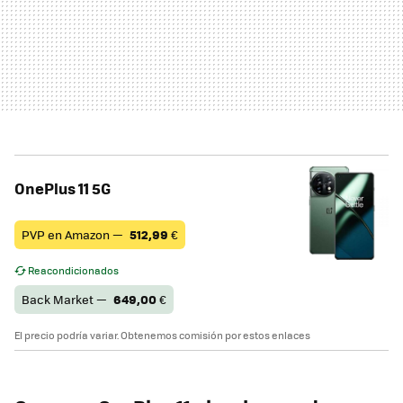
OnePlus 11 5G
PVP en Amazon —
512,99
€
Reacondicionados
Back Market —
649,00
€
El precio podría variar. Obtenemos comisión por estos enlaces