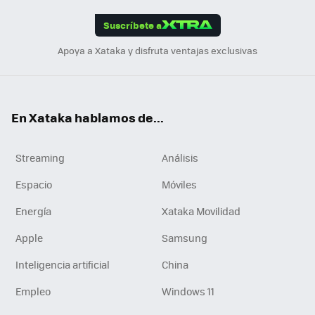
App
ok
e
am
m
rd
edI
ok
Suscríbete a
n
Apoya a Xataka y disfruta ventajas exclusivas
En Xataka hablamos de...
Streaming
Análisis
Espacio
Móviles
Energía
Xataka Movilidad
Apple
Samsung
Inteligencia artificial
China
Empleo
Windows 11