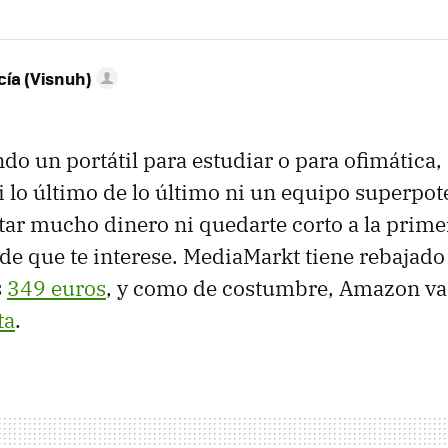
ía (Visnuh)
do un portátil para estudiar o para ofimática,
i lo último de lo último ni un equipo superpot
star mucho dinero ni quedarte corto a la prim
ede que te interese. MediaMarkt tiene rebajado
s
349 euros
, y como de costumbre, Amazon va
ta
.