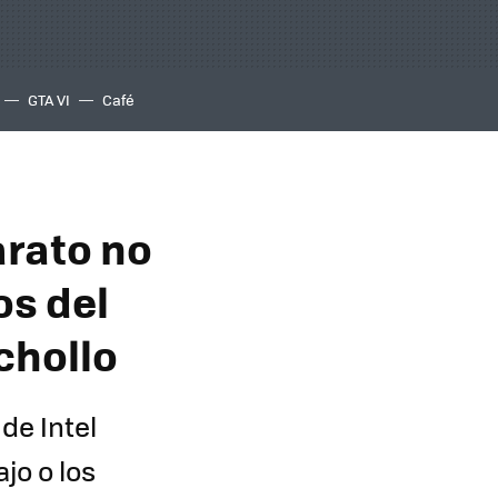
GTA VI
Café
arato no
os del
chollo
de Intel
jo o los