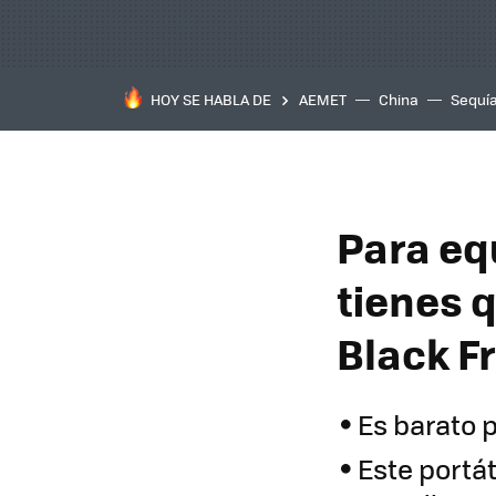
HOY SE HABLA DE
AEMET
China
Sequí
Para eq
tienes 
Black Fr
Es barato 
Este portát