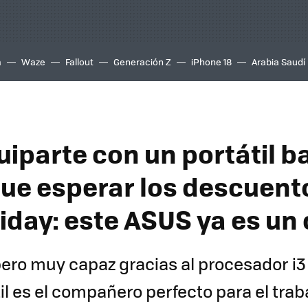
a
Waze
Fallout
Generación Z
iPhone 18
Arabia Saudí
uiparte con un portátil b
que esperar los descuent
iday: este ASUS ya es un 
pero muy capaz gracias al procesador i3 
il es el compañero perfecto para el traba