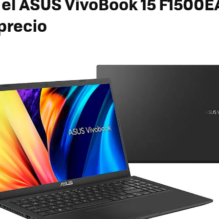
el ASUS VivoBook 15 F1500E
precio