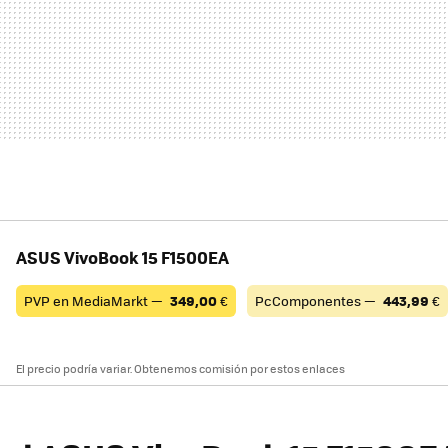
ASUS VivoBook 15 F1500EA
PVP en MediaMarkt —
349,00
€
PcComponentes —
443,99
€
El precio podría variar. Obtenemos comisión por estos enlaces