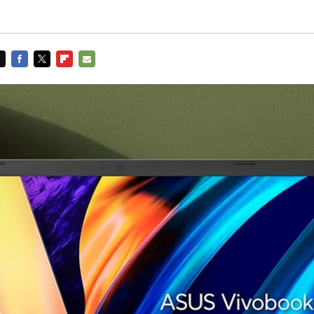
FACEBOOK
TWITTER
FLIPBOARD
E-
MAIL